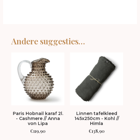
Andere suggesties…
Paris Hobnail karaf 2l.
Linnen tafelkleed
Best
- Cashmere // Anna
145x250cm - Kohl //
von Lipa
Himla
€
119,90
€
138,90