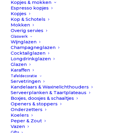
Kopjes & mokken
sopje/niet in de vaatwasser.
Espresso kopjes
Kopjes
Goa
Kop & Schotels
Op voorraad
Specials
Mokken
Overig servies
//
Glaswerk
TOEVOEGEN AAN WINKELWAGEN
Cutipol
Wijnglazen
aantal
Champagneglazen
Cocktailglazen
Toevoegen aan verlanglijst
Longdrinkglazen
Glazen
Karaffen
BESCHRIJVING
EXTRA INFORMATIE
Tafeldecoratie
Servetringen
REVIEWS 
Kandelaars & Waxinelichthouders
Serveerplanken & Taartplateaus
Boxjes, doosjes & schaaltjes
Care Guide
Openers & stoppers
Onderzetters
Koelers
Wat kan je doen om zo lang mogelijk van dit mooie Goa
Peper & Zout
Special bestek te genieten?
Vazen
Gifts