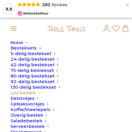
×
262
Reviews
9,8
Bestek
p maandag 10 Augustus verstuurd.
Besteksets
5-delig bestekset
24-delig bestekset
42-delig bestekset
75-delig bestekset
80-delig bestekset
92-delig bestekset
130-delig bestekset
Los bestek
Eetstokjes
Gebaksvorkjes
Koffie/theelepels
Overig bestek
Saladebestek
Serveerbestek
Steakmessen