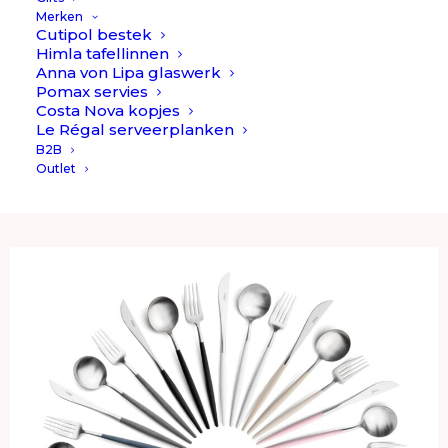
Merken
Cutipol bestek
Himla tafellinnen
Anna von Lipa glaswerk
Pomax servies
Warm sopje
Costa Nova kopjes
Le Régal serveerplanken
Was na gebruik alle voedselresten zo snel mogelijk af
B2B
Outlet
met warm water en een neutraal schoonmaakmiddel.
Gebruik bij het afwassen geen schuursponsje.