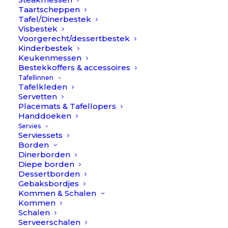
Taartscheppen
Tafel/Dinerbestek
Visbestek
Voorgerecht/dessertbestek
Kinderbestek
Keukenmessen
Bestekkoffers & accessoires
Tafellinnen
€
26,50
Goa Specials – Marble Horn
Tafelkleden
Servetten
– Kaaslepel // Cutipol
Placemats & Tafellopers
Handdoeken
Materiaal
Servies
Serviessets
Borden
Dinerborden
Item
Diepe borden
Dessertborden
Gebaksbordjes
Kommen & Schalen
Love it, dit lepeltje gemaakt om heerlijke zachte kaasjes
Kommen
mee te lepelen!
Schalen
Serveerschalen
Gemaakt van Afrikaans Hoorn – wassen met een warm