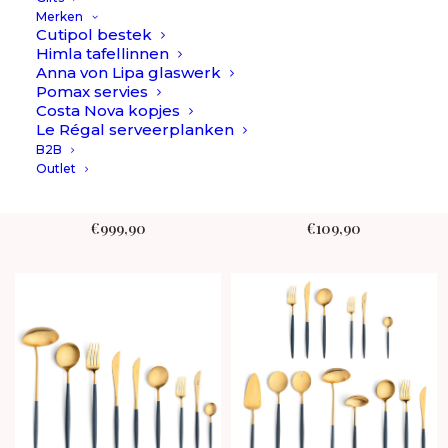
Merken
Cutipol bestek
Himla tafellinnen
Anna von Lipa glaswerk
Pomax servies
Costa Nova kopjes
Le Régal serveerplanken
B2B
Goa - Blauw/Goud -
Goa - Blauw/Goud -
Outlet
Bestekset 42-delig //
Bestekset 5-delig // Cutipol
Cutipol
€
999,90
€
109,90