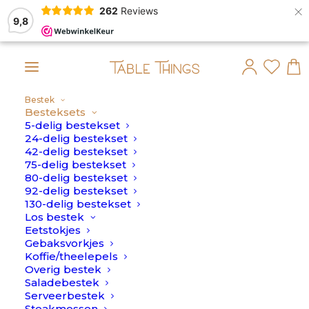
×
262
Reviews
9,8
Bestek
!GESLOTEN! Krijg 
Besteksets
5-delig bestekset
Home
>
Bestek
>
Besteksets
24-delig bestekset
42-delig bestekset
75-delig bestekset
80-delig bestekset
92-delig bestekset
130-delig bestekset
Los bestek
Eetstokjes
Alles bekijken
Besteksets
Los bestek
Kinde
Gebaksvorkjes
Koffie/theelepels
Overig bestek
Saladebestek
Besteksets
Serveerbestek
Steakmessen