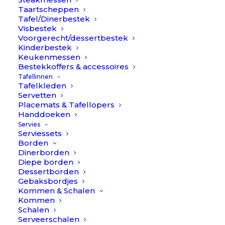
Taartscheppen
Bestek kan je zowel los als in een bestekset
Tafel/Dinerbestek
Visbestek
kopen. Vaak is het handiger & soms voordeliger om
Voorgerecht/dessertbestek
je bestekset in een keer te kopen. Daarnaast kan
Kinderbestek
het handig zijn om alsnog een aantal items los te
Keukenmessen
Bestekkoffers & accessoires
kopen als ze niet in een bestekset zitten, of je wilt
Tafellinnen
uitbreiden.
Tafelkleden
Lees meer >
Servetten
Placemats & Tafellopers
Handdoeken
Servies
Serviessets
Borden
Dinerborden
Diepe borden
Dessertborden
Gebaksbordjes
Kommen & Schalen
Cutipol Goa RVS
Cutipol Goa Goud
Kommen
Schalen
Serveerschalen
FILTERS