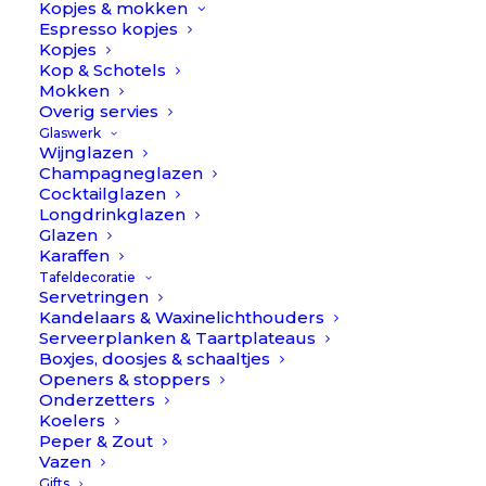
Kopjes & mokken
Espresso kopjes
Kopjes
Kop & Schotels
Mokken
Overig servies
Glaswerk
Wijnglazen
Champagneglazen
Cocktailglazen
Longdrinkglazen
Glazen
Karaffen
Goa - Blauw/Goud -
Goa - Blauw/Goud -
Tafeldecoratie
bestekset 130-delig //
Bestekset 24-delig //
Servetringen
Cutipol
Cutipol
Kandelaars & Waxinelichthouders
Serveerplanken & Taartplateaus
€
2.999,90
€
499,90
Boxjes, doosjes & schaaltjes
Openers & stoppers
Onderzetters
Koelers
Peper & Zout
Vazen
Gifts