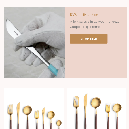
RVS polijstcrème
Alle krasjes zijn zo weg met deze
Cutipol polijstcrème!
SHOP HIER