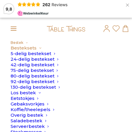
×
262
Reviews
9,8
Bestek
ag 10 Augustus verstuurd.
Besteksets
5-delig bestekset
Home
>
Bestek
>
Besteksets
24-delig bestekset
42-delig bestekset
75-delig bestekset
80-delig bestekset
92-delig bestekset
130-delig bestekset
Los bestek
Eetstokjes
Alles bekijken
Besteksets
Los bestek
Kinde
Gebaksvorkjes
Koffie/theelepels
Overig bestek
Saladebestek
Besteksets
Serveerbestek
Steakmessen