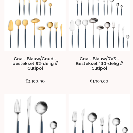
Goa - Blauw/Goud -
Goa - Blauw/RVS -
bestekset 92-delig //
Bestekset 130-delig //
Cutipol
Cutipol
€
2.190,90
€
1.799,90