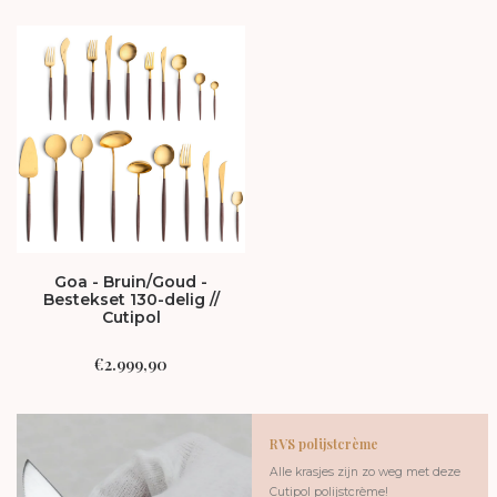
Goa - Bruin/Goud -
Bestekset 130-delig //
Cutipol
€
2.999,90
RVS polijstcrème
Alle krasjes zijn zo weg met deze
Cutipol polijstcrème!