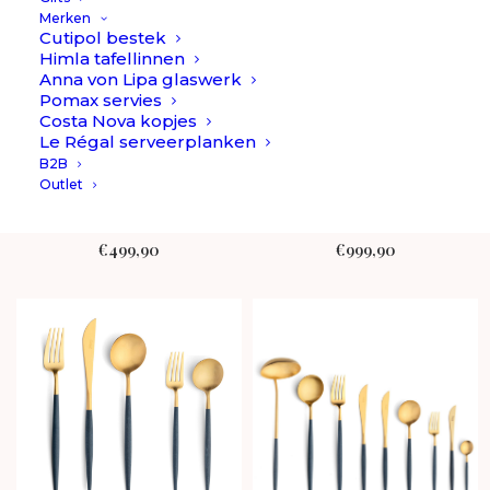
Merken
Cutipol bestek
Himla tafellinnen
Anna von Lipa glaswerk
Pomax servies
Costa Nova kopjes
Le Régal serveerplanken
B2B
Goa - Blauw/Goud -
Goa - Blauw/Goud -
Outlet
Bestekset 24-delig //
Bestekset 42-delig //
Cutipol
Cutipol
€
499,90
€
999,90