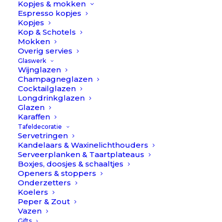
Kopjes & mokken
Espresso kopjes
Kopjes
Kop & Schotels
Mokken
Overig servies
Glaswerk
Wijnglazen
Champagneglazen
Cocktailglazen
Longdrinkglazen
Glazen
Karaffen
Cutipol Ebony - Zwart/RVS -
Goa - Blauw/Goud -
Tafeldecoratie
Bestekset 24-delig
bestekset 130-delig //
Servetringen
Cutipol
Kandelaars & Waxinelichthouders
Serveerplanken & Taartplateaus
€
349,90
€
2.999,90
Boxjes, doosjes & schaaltjes
Openers & stoppers
Onderzetters
Koelers
Peper & Zout
Vazen
Gifts