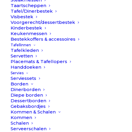
Taartscheppen
Bestek kan je zowel los als in een bestekset
Tafel/Dinerbestek
Visbestek
kopen. Vaak is het handiger & soms voordeliger om
Voorgerecht/dessertbestek
je bestekset in een keer te kopen. Daarnaast kan
Kinderbestek
het handig zijn om alsnog een aantal items los te
Keukenmessen
Bestekkoffers & accessoires
kopen als ze niet in een bestekset zitten, of je wilt
Tafellinnen
uitbreiden.
Tafelkleden
Lees meer >
Servetten
Placemats & Tafellopers
Handdoeken
Servies
Serviessets
Borden
Dinerborden
Diepe borden
Dessertborden
Gebaksbordjes
Kommen & Schalen
Cutipol Goa RVS
Cutipol Goa Goud
Kommen
Schalen
Serveerschalen
FILTERS