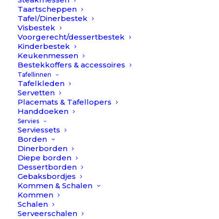
Taartscheppen
Tafel/Dinerbestek
Visbestek
Voorgerecht/dessertbestek
Kinderbestek
Keukenmessen
Bestekkoffers & accessoires
Tafellinnen
€
2.190,90
Goa – Blauw/Goud –
Tafelkleden
Servetten
bestekset 92-delig // Cutipol
Placemats & Tafellopers
Handdoeken
Servies
Kleur
Serviessets
Borden
Dinerborden
Diepe borden
Dessertborden
Gebaksbordjes
Kommen & Schalen
Maak je keuze:
Kommen
Schalen
Serveerschalen