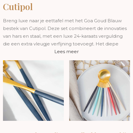
Cutipol
Breng luxe naar je eettafel met het Goa Goud Blauw
bestek van Cutipol. Deze set combineert de innovaties
van hars en staal, met een luxe 24-karaats vergulding
die een extra vleugje verfijning toevoegt. Het diepe
blauw van de handvatten in combinatie met het
Lees meer
gouden detail zorgt voor een unieke en elegante
uitstraling die je tafel direct transformeert.
Belangrijkste kenmerken:
Innovatief design
: De Goa collectie is ontstaan uit
technologische vooruitgang, waarbij hars en staal
worden gecombineerd voor een bestekset die zich
onderscheidt van traditioneel roestvrij staal. De 24-
karaats vergulding op de handvatten geeft de set een