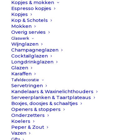
Kopjes & mokken
Inhoud 92-delige bestekset:
Espresso kopjes
– 12x tafelmes
Kopjes
Kop & Schotels
– 12x tafelvork
Mokken
– 12x tafellepel
Overig servies
– 12x dessertmes
Glaswerk
Wijnglazen
– 12x dessertvork
Champagneglazen
– 12x dessertlepel
Cocktailglazen
Longdrinkglazen
– 12x koffie- theelepel
Glazen
– 1x soeplepel
Karaffen
– 1x sauslepel
Tafeldecoratie
Servetringen
– 1x serveerlepel
Kandelaars & Waxinelichthouders
– 1x serveervork
Serveerplanken & Taartplateaus
– 1x serveermes
Boxjes, doosjes & schaaltjes
Openers & stoppers
– 1x taartschep
Onderzetters
– 1x salade bestekset (set van 2)
Koelers
Peper & Zout
Vazen
De set wordt in een Cutipol doos geleverd. Dit is geen
Gifts