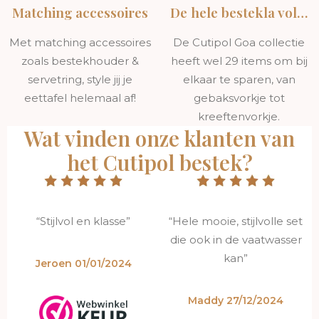
Matching accessoires
De hele bestekla vol…
De Cutipol Goa collectie biedt de perfecte combinatie
van stijl, innovatie en functionaliteit. De symbiose van
Met matching accessoires
De Cutipol Goa collectie
hars en staal, samen met de 24-karaats vergulding,
zoals bestekhouder &
heeft wel 29 items om bij
maakt deze set zowel visueel aantrekkelijk als
servetring, style jij je
elkaar te sparen, van
duurzaam. Voeg luxe toe aan je eettafel met het Cutipol
eettafel helemaal af!
gebaksvorkje tot
Goa Goud Blauw bestek.
kreeftenvorkje.
Wat vinden onze klanten van
het Cutipol bestek?
“Stijlvol en klasse”
“Hele mooie, stijlvolle set
die ook in de vaatwasser
kan”
Jeroen 01/01/2024
Maddy 27/12/2024