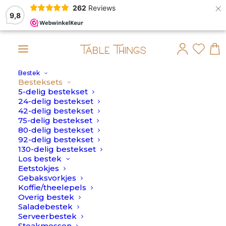
×
262
Reviews
9,8
Bestek
wordt dan op maandag 10 Augustus verstuurd.
Besteksets
5-delig bestekset
24-delig bestekset
42-delig bestekset
75-delig bestekset
80-delig bestekset
92-delig bestekset
130-delig bestekset
Los bestek
Eetstokjes
Gebaksvorkjes
Koffie/theelepels
Overig bestek
Saladebestek
Serveerbestek
Steakmessen