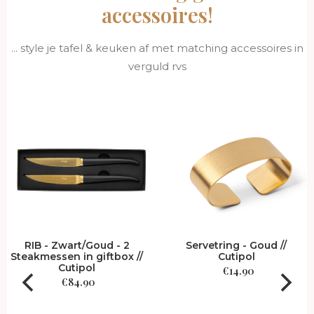
accessoires!
... style je tafel & keuken af met matching accessoires in
verguld rvs
Servetring - Goud //
Presentatie/ opbergb
/
Cutipol
voor 130 delig bestek /
Cutipol
€
14.90
€
239.90