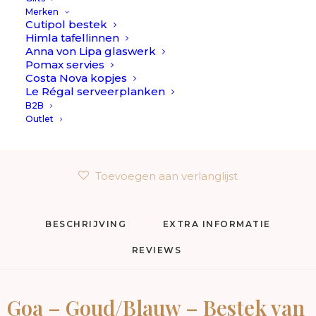
klassieke “bestekcassette” box om het bestek in de
Merken
presenteren. Gewoon lekker in de keukenla leggen en
Cutipol bestek
Himla tafellinnen
heel veel gebruik van maken! 😉 Of koop de 130-delige
Anna von Lipa glaswerk
presentatiebox er direct bij!
Pomax servies
Costa Nova kopjes
Goa
Le Régal serveerplanken
Op voorraad
-
B2B
Outlet
Goud/Blauw
TOEVOEGEN AAN WINKELWAGEN
-
Bestek
Toevoegen aan verlanglijst
//
Cutipol
aantal
BESCHRIJVING
EXTRA INFORMATIE
REVIEWS 
Goa – Goud/Blauw – Bestek van