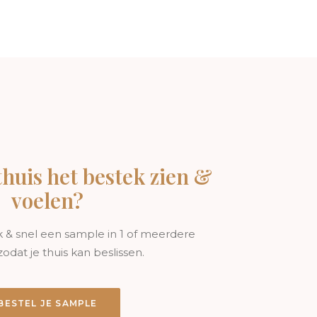
Of het nu voor een romantisch diner is of
e set die bij jou past en geniet van de
 thuis het bestek zien &
voelen?
k & snel een sample in 1 of meerdere
zodat je thuis kan beslissen.
BESTEL JE SAMPLE