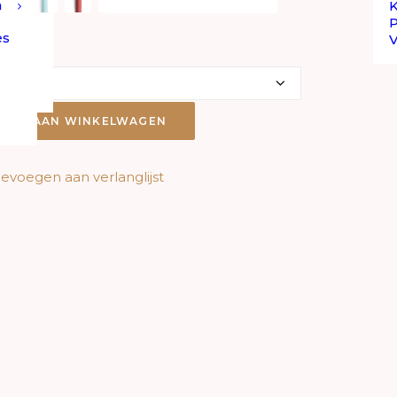
n
K
P
es
GEN AAN WINKELWAGEN
evoegen aan verlanglijst