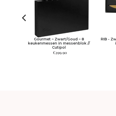
veger //
Gourmet – Zwart/Goud – 8
RIB - Z
keukenmessen in messenblok //
Cutipol
€
299.90