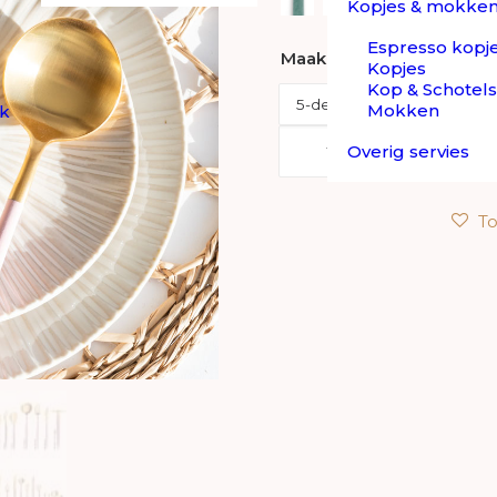
Kopjes & mokke
Espresso kopj
Maak je keuze:
Kopjes
Kop & Schotels
Mokken
ek
Goa
Overig servies
TOEVOE
-
Goud/Roze
To
-
Bestek
//
Cutipol
aantal