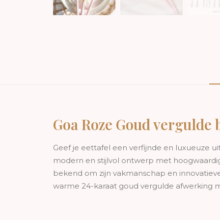
Goa Roze Goud vergulde b
Geef je eettafel een verfijnde en luxueuze u
modern en stijlvol ontwerp met hoogwaardig
bekend om zijn vakmanschap en innovatieve d
warme 24-karaat goud vergulde afwerking ma
Waarom is de Goa roze goud ve