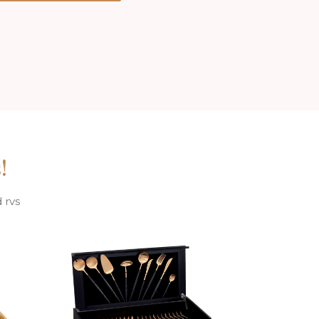
!
 rvs