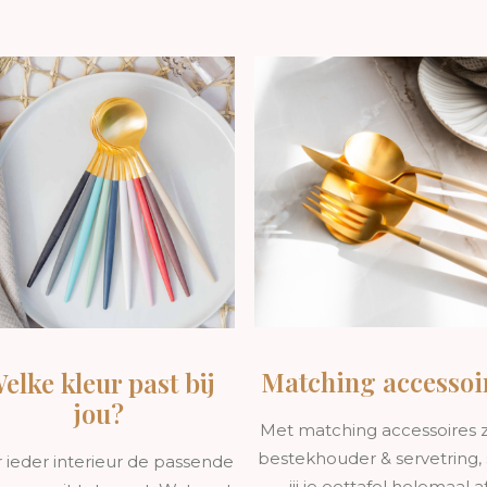
tische en elegante uitstraling. De subtiele roze kleur, g
ling die elke tafelsetting naar een hoger niveau tilt.
eid
stvrij staal, afgewerkt met een laag 24-karaat goud. Dit zo
derlijke kwaliteit.
estek prettig in de hand en heeft het een perfect uitgeba
den haal je het bestek na de vaatwascyclus uit de vaatwa
Matching accessoi
elke kleur past bij
jou?
Met matching accessoires z
diverse besteksets, van kleinere sets tot uitgebreide diners
bestekhouder & servetring, 
 ieder interieur de passende
 altijd een samenstelling vindt die perfect bij jouw tafelsett
jij je eettafel helemaal af