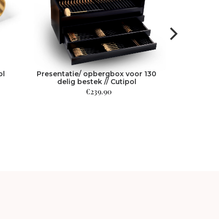
ol
Presentatie/ opbergbox voor 130
delig bestek // Cutipol
€
239.90