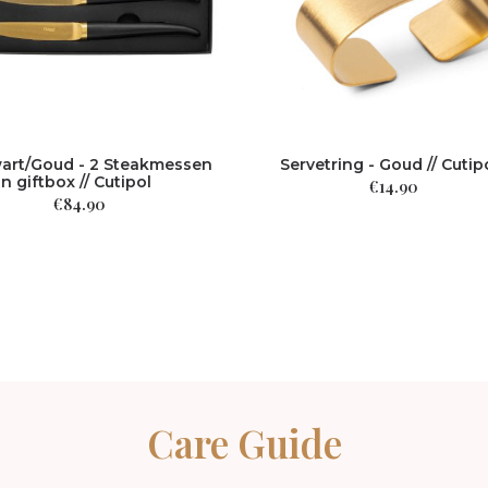
wart/Goud - 2 Steakmessen
Servetring - Goud // Cutip
in giftbox // Cutipol
€
14.90
€
84.90
Care Guide