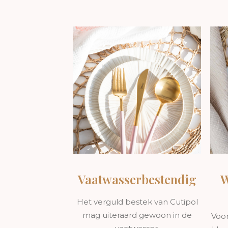
Stijlvol en verfijnd ontwerp
De Goa-serie staat bekend om zijn minimalis
goud, creëert een luxueuze en moderne uitstra
Hoogwaardige materialen voor duurzaamh
Deze bestekset is vervaardigd uit premium roe
maar ook voor een lange levensduur en uitzon
Comfortabel en functioneel
Dankzij het ergonomische ontwerp ligt het b
soepele en aangename eetervaring.
Onderhoud en verzorging
Om de prachtige roze gouden glans te behou
Vaatwasserbestendig
W
Verkrijgbaar in verschillende setopties
Het verguld bestek van Cutipol
De Goa roze goud collectie is beschikbaar in 
mag uiteraard gewoon in de
Voor
messen, vorken, lepels en theelepels, zodat je