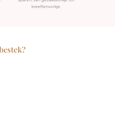
kreeftenvorkje.
gt warmte en moderniteit, terwijl het 24-
n statement piece dat je tafel naar een hoger
 bestek?
vend merk in luxe bestek. Door traditionele
ldwijd worden geprezen om hun schoonheid
alans, eenvoud en verfijning. Zijn
gh-end bestek.