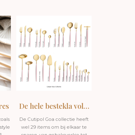
ecombineerd met de warme gloed van 24-karaat
rgt niet alleen voor een exclusieve look,
lanceerd gewicht, wat zorgt voor een
sser om vliegroest te voorkomen.
res
De hele bestekla vol…
oals
De Cutipol Goa collectie heeft
ets. Elke set bevat essentiële stukken zoals
style
wel 29 items om bij elkaar te
ing past.
!
sparen, van gebaksvorkje tot