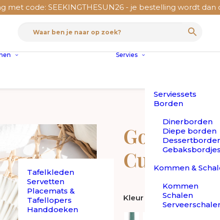
ode: SEEKINGTHESUN26 - je bestelling wordt dan op maanda
nnen
Servies
Serviessets
Borden
Dinerborden
Goa – Goud
Diepe borden
Dessertborde
Gebaksbordje
Cutipol
Kommen & Schal
Tafelkleden
Servetten
Kommen
Placemats &
Schalen
Kleur
Tafellopers
Serveerschale
Handdoeken