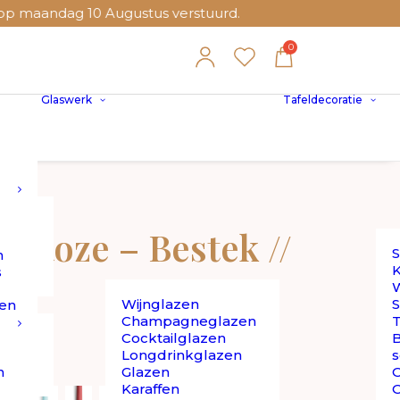
g 10 Augustus verstuurd.
Glaswerk
Tafeldecoratie
/Roze – Bestek //
S
n
K
s
W
Wijnglazen
S
en
Champagneglazen
T
Cocktailglazen
B
Longdrinkglazen
s
n
Glazen
O
Karaffen
O