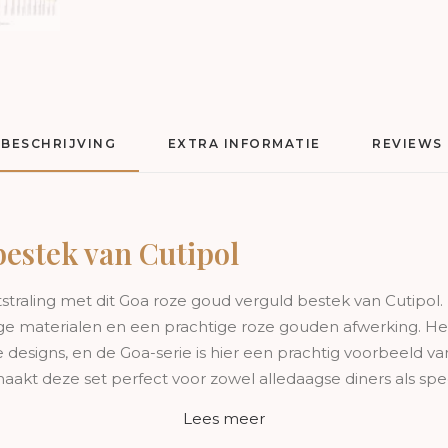
BESCHRIJVING
EXTRA INFORMATIE
REVIEWS 
estek van Cutipol
itstraling met dit Goa roze goud verguld bestek van Cutipo
e materialen en een prachtige roze gouden afwerking. Het
esigns, en de Goa-serie is hier een prachtig voorbeeld van
akt deze set perfect voor zowel alledaagse diners als sp
Lees meer
rgulde bestekset zo bijzonder?