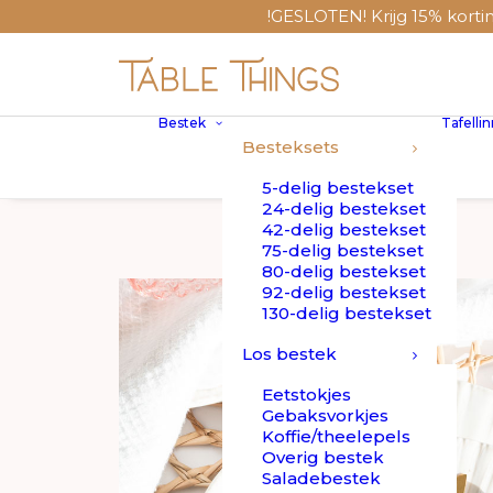
!GESLOTEN! Krijg 15% korting met c
Bestek
Tafelli
Besteksets
5-delig bestekset
24-delig bestekset
42-delig bestekset
75-delig bestekset
80-delig bestekset
92-delig bestekset
130-delig bestekset
Los bestek
Eetstokjes
Gebaksvorkjes
Koffie/theelepels
Overig bestek
Saladebestek