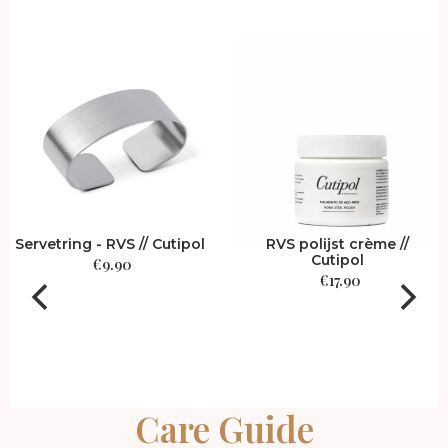
ipol
RVS polijst crème //
RIB - Zwart/RVS - 
Cutipol
Steakmessen in giftb
Cutipol
€
17.90
€
54.90
Care Guide