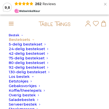
×
262
Reviews
9,8
Bestek
dt dan op maandag 10 Augustus verstuurd.
Besteksets
5-delig bestekset
24-delig bestekset
42-delig bestekset
75-delig bestekset
80-delig bestekset
92-delig bestekset
130-delig bestekset
Los bestek
Eetstokjes
Gebaksvorkjes
Koffie/theelepels
Overig bestek
Saladebestek
Serveerbestek
Steakmessen