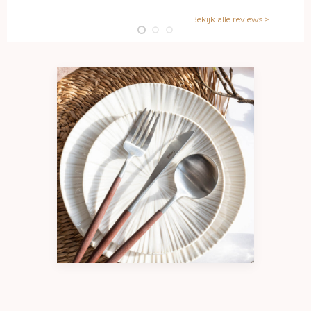
waardoor producten zoals de Goa-serie wereldwijd
Bekijk alle reviews >
worden geprezen om hun kwaliteit en verfijning.
De visie van José Joaquim Ribeiro
Als hoofdontwerper van Cutipol heeft José Joaquim
Ribeiro altijd gestreefd naar een harmonie tussen
functionaliteit en elegantie. Zijn minimalistische
ontwerpen, gekenmerkt door perfectie en balans,
hebben van Cutipol een icoon gemaakt in de wereld
van luxe bestek.
Geef je tafel een moderne uitstraling met het Goa Grijs
RVS bestek. Deze set biedt niet alleen gebruiksgemak,
maar ook een tijdloze elegantie. Kies uit de
verschillende beschikbare setopties en ontdek hoe
deze prachtige collectie elke maaltijd bijzonder maakt.
Bestel nu en ervaar de perfecte combinatie van design,