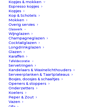
Kopjes & mokken
Inhoud 75-delige bestekset:
Espresso kopjes
– 12x tafelmes
Kopjes
Kop & Schotels
– 12x tafelvork
Mokken
– 12x tafellepel
Overig servies
– 12x dessertmes
Glaswerk
Wijnglazen
– 12x dessertvork
Champagneglazen
– 12x koffie- theelepel
Cocktailglazen
Longdrinkglazen
– 1x soeplepel
Glazen
– 1x serveerlepel
Karaffen
– 1x serveervork/vleesvork
Tafeldecoratie
Servetringen
Kandelaars & Waxinelichthouders
De set wordt in een Cutipol doos geleverd. Dit is geen
Serveerplanken & Taartplateaus
klassieke “bestekcassette” box om het bestek in de
Boxjes, doosjes & schaaltjes
presenteren. Gewoon lekker in de keukenla leggen en
Openers & stoppers
Onderzetters
heel veel gebruik van maken! 😉 Of koop de 130-delige
Koelers
presentatiebox en blijf sparen!
Peper & Zout
Vazen
Goa
Gifts