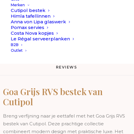
Op voorraad
-
Merken
Cutipol bestek
RVS/Grijs
Himla tafellinnen
TOEVOEGEN AAN WINKELWAGEN
-
Anna von Lipa glaswerk
Pomax servies
Bestek
Costa Nova kopjes
Toevoegen aan verlanglijst
//
Le Régal serveerplanken
Cutipol
B2B
Outlet
aantal
BESCHRIJVING
EXTRA INFORMATIE
REVIEWS 
Goa Grijs RVS bestek van
Cutipol
Breng verfijning naar je eettafel met het Goa Grijs RVS
bestek van Cutipol. Deze prachtige collectie
combineert modern design met praktische luxe. Het