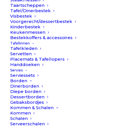
Taartscheppen
Tafel/Dinerbestek
Visbestek
Voorgerecht/dessertbestek
Kinderbestek
Keukenmessen
Bestekkoffers & accessoires
Tafellinnen
€
1.099,90
Goa – Grijs/RVS – Bestekset
Tafelkleden
Servetten
75-delig // Cutipol
Placemats & Tafellopers
Handdoeken
Servies
Kleur
Serviessets
Borden
Dinerborden
Diepe borden
Dessertborden
Gebaksbordjes
Kommen & Schalen
Maak je keuze:
Kommen
Schalen
Serveerschalen