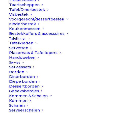
Taartscheppen
Tafel/Dinerbestek
Visbestek
Voorgerecht/dessertbestek
Kinderbestek
Keukenmessen
Bestekkoffers & accessoires
Tafellinnen
Tafelkleden
Servetten
Placemats & Tafellopers
Handdoeken
Servies
Serviessets
Borden
Dinerborden
Diepe borden
Dessertborden
Gebaksbordjes
Cutipol Ebony - Zwart/RVS - Bestekset 24-delig
Kommen & Schalen
€
349,90
Kommen
Schalen
Serveerschalen