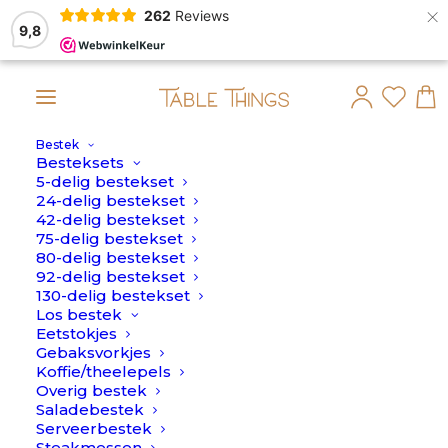
×
262
Reviews
9,8
Bestek
!
Besteksets
5-delig bestekset
Home
>
24-delig
24-delig bestekset
42-delig bestekset
24-delig
75-delig bestekset
80-delig bestekset
92-delig bestekset
130-delig bestekset
Los bestek
Eetstokjes
Gebaksvorkjes
Koffie/theelepels
Overig bestek
Saladebestek
Serveerbestek
Steakmessen