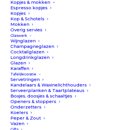
Kopjes & mokken
Espresso kopjes
Kopjes
Kop & Schotels
Mokken
Overig servies
Glaswerk
Wijnglazen
Champagneglazen
Cocktailglazen
Longdrinkglazen
Glazen
Karaffen
Tafeldecoratie
Servetringen
Kandelaars & Waxinelichthouders
Serveerplanken & Taartplateaus
Boxjes, doosjes & schaaltjes
Openers & stoppers
Onderzetters
Koelers
Peper & Zout
Vazen
Goa - Blauw/Goud - Bestekset 24-delig // Cutipol
Gifts