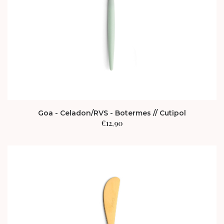
Goa - Celadon/RVS - Botermes // Cutipol
€
12,90