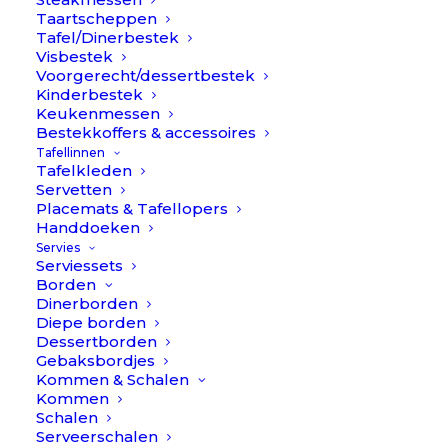
Taartscheppen
Tafel/Dinerbestek
Visbestek
Voorgerecht/dessertbestek
Kinderbestek
Keukenmessen
Bestekkoffers & accessoires
Tafellinnen
Tafelkleden
Servetten
Placemats & Tafellopers
Handdoeken
Servies
Serviessets
Borden
Dinerborden
Diepe borden
Dessertborden
Gebaksbordjes
Goa - Blauw/Goud - Botermes // Cutipol
Kommen & Schalen
€
19,90
Kommen
Schalen
Serveerschalen