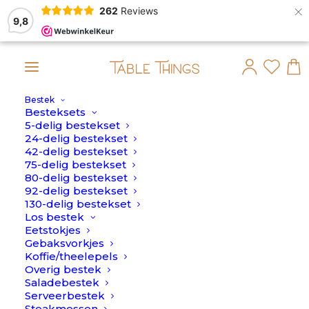
×
262
Reviews
9,8
Bestek
ustus verstuurd.
Besteksets
5-delig bestekset
Home
>
Botermes
24-delig bestekset
42-delig bestekset
Botermes
75-delig bestekset
80-delig bestekset
92-delig bestekset
130-delig bestekset
Los bestek
Eetstokjes
Gebaksvorkjes
Koffie/theelepels
Overig bestek
Saladebestek
Serveerbestek
Steakmessen