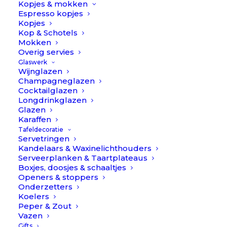
Kopjes & mokken
Espresso kopjes
Kopjes
Kop & Schotels
Mokken
Overig servies
Glaswerk
Wijnglazen
Champagneglazen
Cocktailglazen
Longdrinkglazen
Glazen
Karaffen
Tafeldecoratie
Servetringen
Kandelaars & Waxinelichthouders
Serveerplanken & Taartplateaus
Boxjes, doosjes & schaaltjes
Openers & stoppers
Onderzetters
Koelers
Peper & Zout
Vazen
Goa - Blauw/RVS - Botermes // Cutipol
Gifts