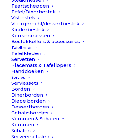
Taartscheppen
Tafel/Dinerbestek
Visbestek
Voorgerecht/dessertbestek
Kinderbestek
Keukenmessen
Bestekkoffers & accessoires
Tafellinnen
Tafelkleden
Servetten
Placemats & Tafellopers
Handdoeken
Servies
Serviessets
Borden
Dinerborden
Diepe borden
Dessertborden
Gebaksbordjes
Goa - Blauw/Goud - Kaasmes // Cutipol
Kommen & Schalen
€
48,90
Kommen
Schalen
Serveerschalen