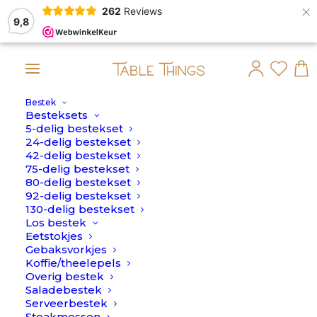
×
262
Reviews
9,8
Bestek
!
Besteksets
5-delig bestekset
Home
>
Kaasmes
24-delig bestekset
42-delig bestekset
Kaasmes
75-delig bestekset
80-delig bestekset
92-delig bestekset
130-delig bestekset
Los bestek
Eetstokjes
Gebaksvorkjes
Koffie/theelepels
Overig bestek
Saladebestek
Serveerbestek
Steakmessen