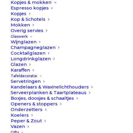
Kopjes & mokken
Espresso kopjes
Kopjes
Kop & Schotels
Mokken
Overig servies
Glaswerk
Wijnglazen
Champagneglazen
Cocktailglazen
Longdrinkglazen
Glazen
Karaffen
Tafeldecoratie
Servetringen
Kandelaars & Waxinelichthouders
Serveerplanken & Taartplateaus
Boxjes, doosjes & schaaltjes
Openers & stoppers
Onderzetters
Koelers
Peper & Zout
Vazen
Goa - Blauw/RVS - Kaasmes // Cutipol
Gifts