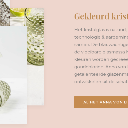
Gekleurd kris
Het kristalglas is natuur
technologie & aardemine
samen. De blauwachtige 
de vloeibare glasmassa 
kleuren worden gecreëer
goudchloride. Anna von 
getalenteerde glazenmak
ontwikkelen uit de scha
AL HET ANNA VON L