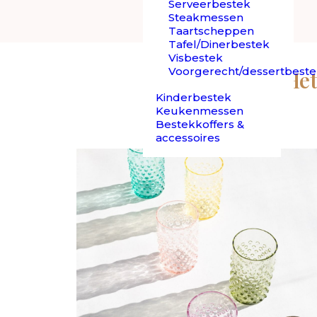
Deze
Serveerbestek
Steakmessen
Taartscheppen
Tafel/Dinerbestek
Visbestek
Voorgerecht/dessertbest
Het
Kinderbestek
Keukenmessen
Bestekkoffers &
accessoires