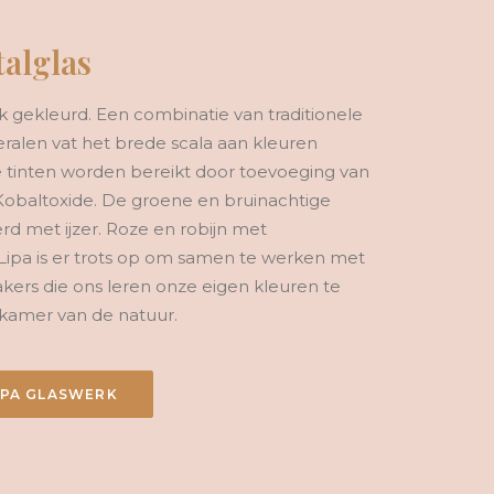
talglas
lijk gekleurd. Een combinatie van traditionele
ralen vat het brede scala aan kleuren
tinten worden bereikt door toevoeging van
Kobaltoxide. De groene en bruinachtige
d met ijzer. Roze en robijn met
Lipa is er trots op om samen te werken met
ers die ons leren onze eigen kleuren te
tkamer van de natuur.
IPA GLASWERK