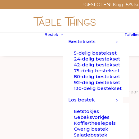
!GESLOTEN! Krijg 15% korting met
Bestek
Tafelli
Besteksets
5-delig bestekset
24-delig bestekset
42-delig bestekset
75-delig bestekset
80-delig bestekset
92-delig bestekset
130-delig bestekset
Ben jij op zoek naar
Los bestek
Eetstokjes
Gebaksvorkjes
Koffie/theelepels
Overig bestek
Het mooiste Europese glaswerk is gemaakt doo
Saladebestek