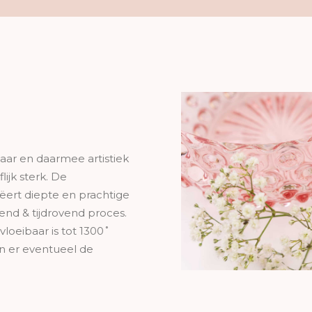
ibaar en daarmee artistiek
ijk sterk. De
eëert diepte en prachtige
rend & tijdrovend proces.
loeibaar is tot 1300˚
en er eventueel de