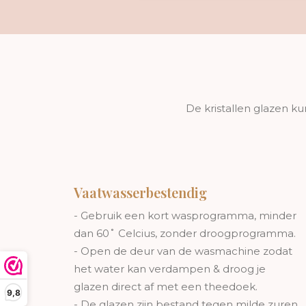
De kristallen glazen 
Vaatwasserbestendig
- Gebruik een kort wasprogramma, minder
dan 60˚ Celcius, zonder droogprogramma.
- Open de deur van de wasmachine zodat
het water kan verdampen & droog je
glazen direct af met een theedoek.
9,8
- De glazen zijn bestand tegen milde zuren