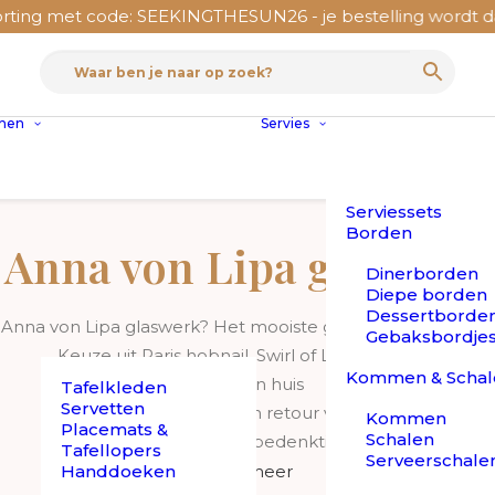
 code: SEEKINGTHESUN26 - je bestelling wordt dan op maa
nnen
Servies
Serviessets
Borden
Anna von Lipa glaswerk
Dinerborden
Diepe borden
Dessertborde
 Anna von Lipa glaswerk? Het mooiste glas shop je gemakkel
Gebaksbordje
Keuze uit Paris hobnail, Swirl of Lyon collectie
Kommen & Schal
✓ Snel in huis
Tafelkleden
Servetten
✓ Gratis verzending en retour vanaf € 50,-
Kommen
Placemats &
Schalen
✓ 30 dagen bedenktijd.
Tafellopers
Serveerschale
r de vakmensen van Anna von Lipa. Kristalglas, gekleurd, t
Handdoeken
Lees meer