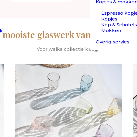
 te gekke collecties hebben we in ons assortiment opgen
Kopjes & mokke
Espresso kopj
Kopjes
Kop & Schotels
Mokken
ek
 mooiste glaswerk van Anna von 
Overig servies
Voor welke collectie kies jij?