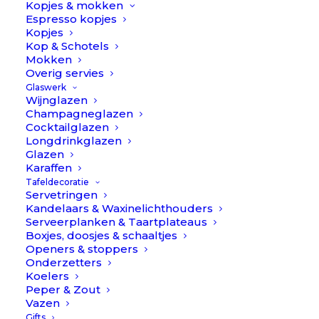
Kopjes & mokken
Espresso kopjes
Kopjes
Kop & Schotels
Mokken
Overig servies
Glaswerk
Schrijf je in voor onze nieuwsbrief
Wijnglazen
Champagneglazen
Cocktailglazen
Longdrinkglazen
Glazen
Karaffen
INSCHRIJVEN
Tafeldecoratie
Servetringen
Kandelaars & Waxinelichthouders
Service
Serveerplanken & Taartplateaus
Boxjes, doosjes & schaaltjes
Openers & stoppers
Klantenservice
Onderzetters
Bestellen, Betalen & Bezorgen
Koelers
Ruilen & Retourneren
Peper & Zout
Vazen
Reviews & Klachtafhandeling
Gifts