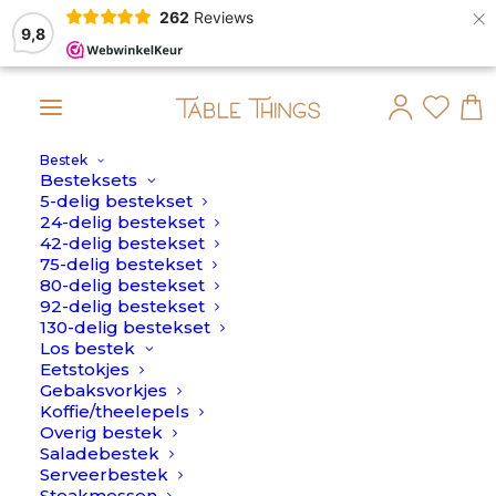
×
262
Reviews
9,8
Bestek
t dan op maandag 10 Augustus verstuurd.
Besteksets
5-delig bestekset
Home
>
Bord rechthoek
24-delig bestekset
42-delig bestekset
Bord rechthoek
75-delig bestekset
80-delig bestekset
92-delig bestekset
130-delig bestekset
Los bestek
Eetstokjes
Gebaksvorkjes
Koffie/theelepels
Overig bestek
Saladebestek
Serveerbestek
Steakmessen