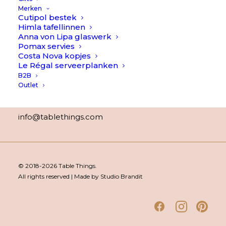
Veelgestelde Vragen
Merken
Contact
Cutipol bestek
Himla tafellinnen
Over Table Things
Anna von Lipa glaswerk
Pomax servies
Costa Nova kopjes
Contact
Le Régal serveerplanken
B2B
WhatsApp:
+316-38 88 40 62
Outlet
(ma t/m vr 8:00 – 20:00)
info@tablethings.com
© 2018-2026 Table Things.
All rights reserved | Made by Studio Brandit