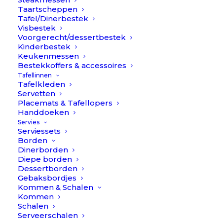
Taartscheppen
Tafel/Dinerbestek
Visbestek
Voorgerecht/dessertbestek
Kinderbestek
Keukenmessen
Bestekkoffers & accessoires
Tafellinnen
Tafelkleden
Servetten
Placemats & Tafellopers
Handdoeken
Servies
Serviessets
Borden
Dinerborden
Diepe borden
Dessertborden
Gebaksbordjes
Porcelino Bord rechthoek - Wit // Pomax
Kommen & Schalen
€
15,90
Kommen
Schalen
Serveerschalen