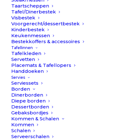
Taartscheppen
Tafel/Dinerbestek
Klantenservice
WhatsApp:
+316 38 88 40
Visbestek
Bestellen, Betalen &
62
Voorgerecht/dessertbestek
Bezorgen
(ma t/m vr 8:00 – 20:00)
Kinderbestek
Keukenmessen
Ruilen & Retourneren
Bestekkoffers & accessoires
info@tablethings.com
Reviews &
Tafellinnen
Klachtafhandeling
Tafelkleden
Veelgestelde Vragen
Servetten
Placemats & Tafellopers
Contact
Handdoeken
Over Table Things
Servies
Serviessets
Borden
Dinerborden
Diepe borden
Schrijf je in voor onze nieuwsbrief
Dessertborden
Gebaksbordjes
INSCHRIJVEN
Kommen & Schalen
Kommen
Schalen
Serveerschalen