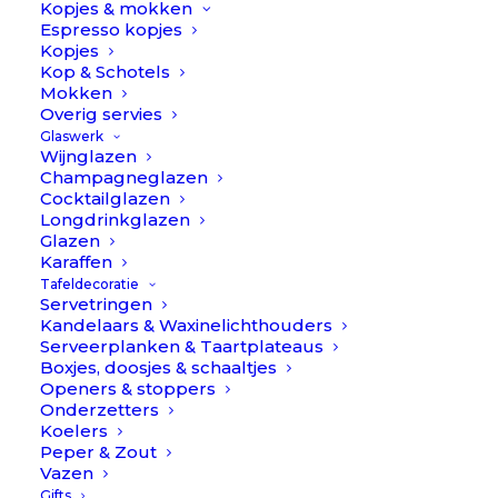
Kopjes & mokken
Espresso kopjes
Kopjes
Kop & Schotels
© 2018-2026 Table Things.
Mokken
All rights reserved | Made by Studio Brandit
Overig servies
Glaswerk
Wijnglazen
Champagneglazen
Cocktailglazen
Longdrinkglazen
Glazen
Karaffen
Tafeldecoratie
Servetringen
Kandelaars & Waxinelichthouders
Serveerplanken & Taartplateaus
Boxjes, doosjes & schaaltjes
Openers & stoppers
Onderzetters
Gebruik van deze site, als onderdeel van Table Things,
Koelers
betekent dat je de
algemene voorwaarden
accepteert.
Peper & Zout
Om je zo goed mogelijk te helpen gebruikt Table Things
Vazen
cookies zie onze
privacy policy
. Alle prijzen zijn inclusief
BTW.
Gifts