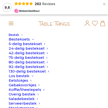
×
262
Reviews
9,8
Bestek
ordt dan op maandag 10 Augustus verstuurd.
Besteksets
5-delig bestekset
Home
>
Kaasmes
24-delig bestekset
42-delig bestekset
Nothing Found
75-delig bestekset
80-delig bestekset
92-delig bestekset
130-delig bestekset
It seems we can’t find what you’re looking for.
Los bestek
Perhaps searching can help.
Eetstokjes
Gebaksvorkjes
Koffie/theelepels
Overig bestek
Saladebestek
Serveerbestek
Service
Contact
Steakmessen