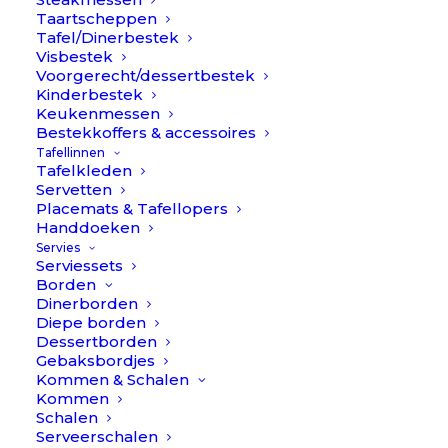
Taartscheppen
Tafel/Dinerbestek
Klantenservice
WhatsApp:
+316 38 88 40
Visbestek
Bestellen, Betalen &
62
Voorgerecht/dessertbestek
Bezorgen
(ma t/m vr 8:00 – 20:00)
Kinderbestek
Keukenmessen
Ruilen & Retourneren
Bestekkoffers & accessoires
info@tablethings.com
Reviews &
Tafellinnen
Klachtafhandeling
Tafelkleden
Veelgestelde Vragen
Servetten
Placemats & Tafellopers
Contact
Handdoeken
Over Table Things
Servies
Serviessets
Borden
Dinerborden
Diepe borden
Schrijf je in voor onze nieuwsbrief
Dessertborden
Gebaksbordjes
INSCHRIJVEN
Kommen & Schalen
Kommen
Schalen
Serveerschalen