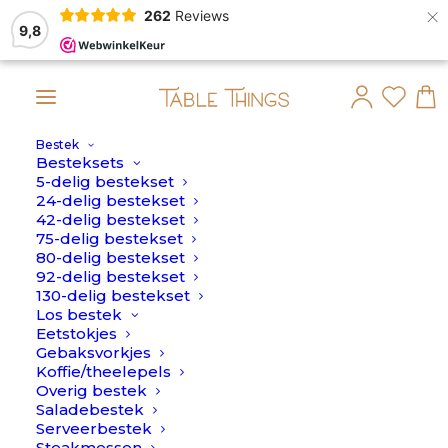
×
262
Reviews
9,8
Bestek
rdt dan op maandag 10 Augustus verstuurd.
Besteksets
5-delig bestekset
Home
>
Serviesset 16-delig
24-delig bestekset
42-delig bestekset
Nothing Found
75-delig bestekset
80-delig bestekset
92-delig bestekset
130-delig bestekset
It seems we can’t find what you’re looking for.
Los bestek
Perhaps searching can help.
Eetstokjes
Gebaksvorkjes
Koffie/theelepels
Overig bestek
Saladebestek
Serveerbestek
Service
Contact
Steakmessen