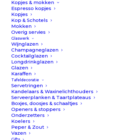
Kopjes & mokken
Espresso kopjes
Kopjes
Kop & Schotels
© 2018-2026 Table Things.
Mokken
All rights reserved | Made by Studio Brandit
Overig servies
Glaswerk
Wijnglazen
Champagneglazen
Cocktailglazen
Longdrinkglazen
Glazen
Karaffen
Tafeldecoratie
Servetringen
Kandelaars & Waxinelichthouders
Serveerplanken & Taartplateaus
Boxjes, doosjes & schaaltjes
Openers & stoppers
Onderzetters
Gebruik van deze site, als onderdeel van Table Things,
Koelers
betekent dat je de
algemene voorwaarden
accepteert.
Peper & Zout
Om je zo goed mogelijk te helpen gebruikt Table Things
Vazen
cookies zie onze
privacy policy
. Alle prijzen zijn inclusief
BTW.
Gifts