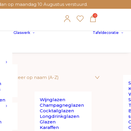
 op maandag 10 Augustus verstuurd.
Glaswerk
Tafeldecoratie
S
n
K
s
W
Wijnglazen
S
en
Champagneglazen
T
Cocktailglazen
B
Longdrinkglazen
s
n
Glazen
O
Karaffen
O