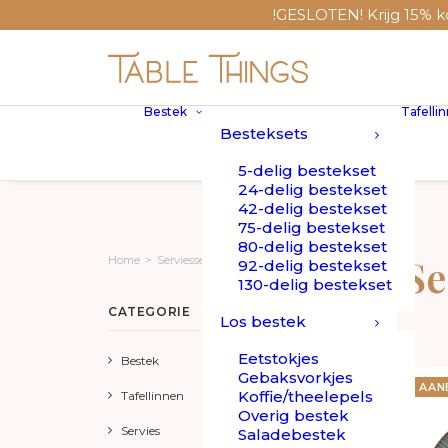
!GESLOTEN! Krijg 15% kort
Bestek
Tafelli
Besteksets
5-delig bestekset
24-delig bestekset
42-delig bestekset
75-delig bestekset
80-delig bestekset
Se
Home
>
Serviesset 18-delig
92-delig bestekset
130-delig bestekset
CATEGORIE
Los bestek
Eetstokjes
Bestek
Gebaksvorkjes
AAN
Koffie/theelepels
Tafellinnen
Overig bestek
Servies
Saladebestek