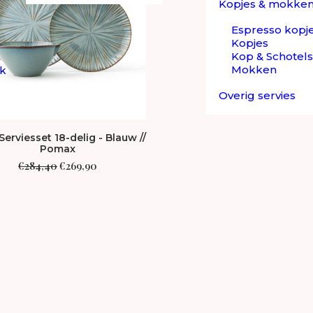
Kopjes & mokke
Espresso kopj
Kopjes
Kop & Schotels
Mokken
ek
Overig servies
erviesset 18-delig - Blauw //
Pomax
Oorspronkelijke
Huidige
€
284,40
€
269,90
prijs
prijs
was:
is:
€284,40.
€269,90.