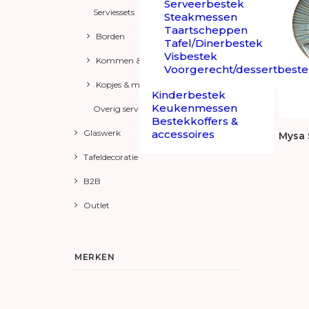
Serveerbestek
Serviessets
Steakmessen
Taartscheppen
Borden
Tafel/Dinerbestek
Visbestek
Kommen & Schalen
Voorgerecht/dessertbest
Kopjes & mokken
Kinderbestek
Keukenmessen
Overig servies
Bestekkoffers &
Glaswerk
accessoires
Mysa S
Tafeldecoratie
B2B
Outlet
MERKEN