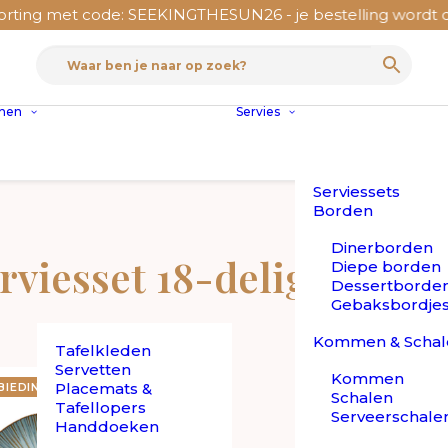
ing met code: SEEKINGTHESUN26 - je bestelling wordt dan
nnen
Servies
Serviessets
Borden
Dinerborden
rviesset 18-delig
Diepe borden
Dessertborde
Gebaksbordje
Kommen & Schal
Tafelkleden
Servetten
Kommen
Placemats &
BIEDING!
Schalen
Tafellopers
Serveerschale
Handdoeken