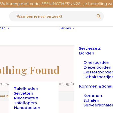
 korting met code: SEEKINGTHESUN26 - je bestelling word
nnen
Servies
Serviessets
Borden
Dinerborden
thing Found
Diepe borden
Dessertborde
Gebaksbordje
ems we can’t find what you’re looking for. Perhaps searching
Kommen & Schal
Tafelkleden
Servetten
Kommen
Placemats &
Schalen
Tafellopers
Serveerschale
Handdoeken