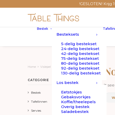
!GESLOTEN! Krijg 15%
Bestek
Tafelli
Besteksets
5-delig bestekset
24-delig bestekset
42-delig bestekset
75-delig bestekset
80-delig bestekset
No
Home
>
Vislepel
92-delig bestekset
130-delig bestekset
CATEGORIE
Los bestek
It se
Eetstokjes
Bestek
Gebaksvorkjes
Koffie/theelepels
Tafellinnen
Overig bestek
Servies
Saladebestek