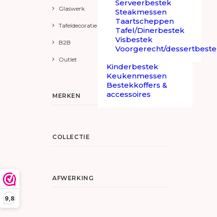
Serveerbestek
Glaswerk
Steakmessen
Taartscheppen
Tafeldecoratie
Tafel/Dinerbestek
Visbestek
B2B
Voorgerecht/dessertbest
Outlet
Kinderbestek
Keukenmessen
Bestekkoffers &
accessoires
MERKEN
COLLECTIE
AFWERKING
9,8