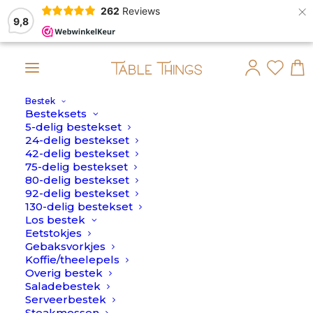
×
262
Reviews
9,8
Bestek
an op maandag 10 Augustus verstuurd.
Besteksets
5-delig bestekset
Home
>
Clay
24-delig bestekset
42-delig bestekset
Clay
75-delig bestekset
80-delig bestekset
92-delig bestekset
130-delig bestekset
Los bestek
Eetstokjes
Gebaksvorkjes
Koffie/theelepels
Overig bestek
Saladebestek
Serveerbestek
Steakmessen