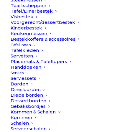
Taartscheppen
Tafel/Dinerbestek
Visbestek
Voorgerecht/dessertbestek
Kinderbestek
Keukenmessen
Bestekkoffers & accessoires
Tafellinnen
Tafelkleden
Servetten
Placemats & Tafellopers
Handdoeken
Servies
Serviessets
Borden
Dinerborden
Diepe borden
Dessertborden
Gebaksbordjes
Linnen servetten – Clay // Himla (4 stuks)
Kommen & Schalen
€
48,90
Kommen
Schalen
Serveerschalen