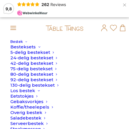
×
262
Reviews
9,8
Bestek
t dan op maandag 10 Augustus verstuurd.
Besteksets
5-delig bestekset
Home
>
Oker
24-delig bestekset
42-delig bestekset
Oker
75-delig bestekset
80-delig bestekset
92-delig bestekset
130-delig bestekset
Los bestek
Eetstokjes
Gebaksvorkjes
Koffie/theelepels
Overig bestek
AANBIEDING!
Saladebestek
Serveerbestek
Steakmessen