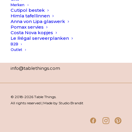
Veelgestelde Vragen
Merken
Contact
Cutipol bestek
Himla tafellinnen
Over Table Things
Anna von Lipa glaswerk
Pomax servies
Costa Nova kopjes
Contact
Le Régal serveerplanken
B2B
WhatsApp:
+316-38 88 40 62
Outlet
(ma t/m vr 8:00 – 20:00)
info@tablethings.com
© 2018-2026 Table Things.
All rights reserved | Made by Studio Brandit