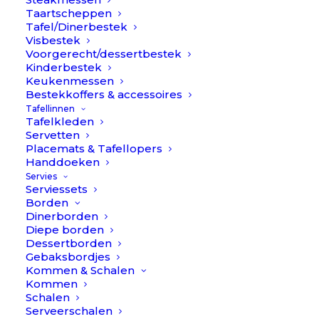
Taartscheppen
Tafel/Dinerbestek
Visbestek
Voorgerecht/dessertbestek
Kinderbestek
Keukenmessen
Bestekkoffers & accessoires
Tafellinnen
Tafelkleden
Servetten
Placemats & Tafellopers
Handdoeken
Servies
Serviessets
Borden
Dinerborden
Diepe borden
Dessertborden
Gebaksbordjes
Kandelaar laag Mustard - Glas // À la
Kommen & Schalen
Oorspronkelijke
Huidige
€
14,90
€
4,90
Kommen
prijs
prijs
Schalen
was:
is:
Serveerschalen
€14,90.
€4,90.