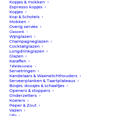
Kopjes & mokken
Espresso kopjes
Kopjes
Kop & Schotels
Mokken
Overig servies
Glaswerk
Schrijf je in voor onze nieuwsbrief
Wijnglazen
Champagneglazen
Cocktailglazen
Longdrinkglazen
Glazen
Karaffen
INSCHRIJVEN
Tafeldecoratie
Servetringen
Kandelaars & Waxinelichthouders
Service
Serveerplanken & Taartplateaus
Boxjes, doosjes & schaaltjes
Openers & stoppers
Klantenservice
Onderzetters
Bestellen, Betalen & Bezorgen
Koelers
Ruilen & Retourneren
Peper & Zout
Vazen
Reviews & Klachtafhandeling
Gifts