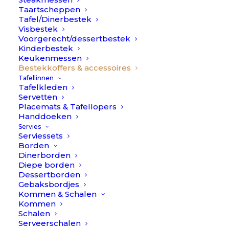
Taartscheppen
Tafel/Dinerbestek
Visbestek
Voorgerecht/dessertbestek
Kinderbestek
Keukenmessen
Bestekkoffers & accessoires
Tafellinnen
Besteklegger – African
Tafelkleden
Servetten
Horn // Cutipol
€
23,50
Placemats & Tafellopers
Handdoeken
(
3
klantbeoordelingen)
Servies
Waardering
3
Serviessets
5.00
op
Afwerking
Borden
5
Dinerborden
gebaseerd
Diepe borden
op
klantbeoordelingen
Dessertborden
Prachtig! Wat een mooie toevoeging aan je gedekte
Gebaksbordjes
Kommen & Schalen
tafel, deze marble horn bestekhouder is een ware eye-
Kommen
catcher! Leg je tafelmes, tafellepel en tafelvork op deze
Schalen
Serveerschalen
houder en laat je gasten verbazen. We are in love…