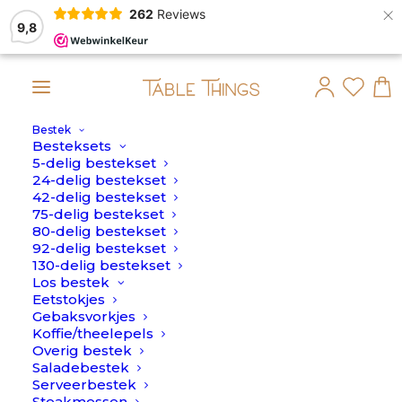
×
262
Reviews
9,8
Bestek
ndag 10 Augustus verstuurd.
Besteksets
5-delig bestekset
24-delig bestekset
42-delig bestekset
75-delig bestekset
80-delig bestekset
92-delig bestekset
130-delig bestekset
Los bestek
Eetstokjes
Gebaksvorkjes
Koffie/theelepels
Overig bestek
Saladebestek
Serveerbestek
Steakmessen