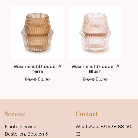
Waxinelichthouder //
Waxinelichthouder //
Par
Terra
Blush
Ne
Oorspronkelijke
Huidige
Oorspronkelijke
Huidige
€
9,90
€
4,90
€
9,90
€
4,90
prijs
prijs
prijs
prijs
was:
is:
was:
is:
€9,90.
€4,90.
€9,90.
€4,90.
Service
Contact
Klantenservice
WhatsApp:
+316 38 88 40
Bestellen, Betalen &
62