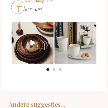
table_things_com
235
997
Andere suggesties…