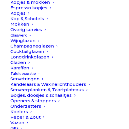
Kopjes & mokken
Espresso kopjes
Afwassen met een warm sopje – niet
Kopjes
vaatwasserbestendig.
Kop & Schotels
Mokken
Bestekhouder
Overig servies
Beschikbaar via nabestelling
Glaswerk
//
Wijnglazen
Cutipol
Champagneglazen
TOEVOEGEN AAN WINKELWAGEN
aantal
Cocktailglazen
Longdrinkglazen
Glazen
Toevoegen aan verlanglijst
Karaffen
Tafeldecoratie
Servetringen
Kandelaars & Waxinelichthouders
BESCHRIJVING
EXTRA INFORMATIE
Serveerplanken & Taartplateaus
Boxjes, doosjes & schaaltjes
3
REVIEWS 
Openers & stoppers
Onderzetters
Koelers
Bestekhouder // Cutipol
Peper & Zout
Vazen
Gifts