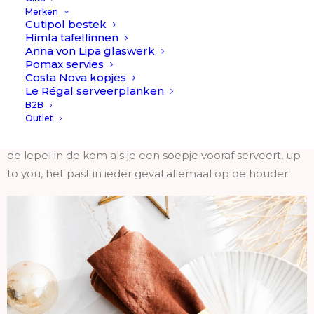
Bestekhouder // Cutipol is werkelijk een beauty… Hoe
Merken
Cutipol bestek
cool is het om dit gave houdertje te stylen op tafel
Himla tafellinnen
naast het bord? Wow, echt hier steel je toch de show
Anna von Lipa glaswerk
Pomax servies
mee?
Costa Nova kopjes
Le Régal serveerplanken
Je legt de premium RVS (met of zonder 24K verguld)
B2B
houder naast het bord neer en legt daar het bestek op.
Outlet
Van links naar rechts: vork, mes, lepel. Eventueel leg je
de lepel in de kom als je een soepje vooraf serveert, up
to you, het past in ieder geval allemaal op de houder.