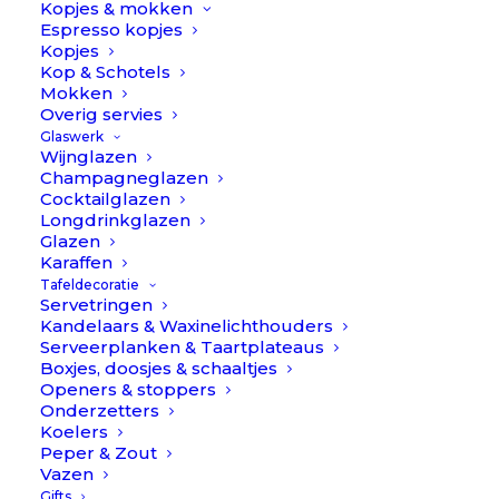
Kopjes & mokken
Espresso kopjes
Kopjes
Kop & Schotels
Mokken
Overig servies
Glaswerk
Schrijf je in voor onze nieuwsbrief
Wijnglazen
Champagneglazen
Cocktailglazen
Longdrinkglazen
Glazen
Karaffen
INSCHRIJVEN
Tafeldecoratie
Servetringen
Kandelaars & Waxinelichthouders
Service
Serveerplanken & Taartplateaus
Boxjes, doosjes & schaaltjes
Openers & stoppers
Klantenservice
Onderzetters
Bestellen, Betalen & Bezorgen
Koelers
Ruilen & Retourneren
Peper & Zout
Vazen
Reviews & Klachtafhandeling
Gifts