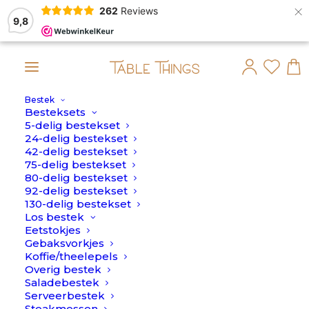
×
262
Reviews
9,8
Bestek
t dan op maandag 10 Augustus verstuurd.
Besteksets
5-delig bestekset
Home
>
Kopje
24-delig bestekset
42-delig bestekset
Kopje
75-delig bestekset
80-delig bestekset
92-delig bestekset
130-delig bestekset
Los bestek
Eetstokjes
Gebaksvorkjes
Koffie/theelepels
Overig bestek
Saladebestek
Serveerbestek
Steakmessen