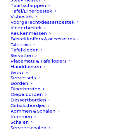
Taartscheppen
Tafel/Dinerbestek
Visbestek
Voorgerecht/dessertbestek
Kinderbestek
Keukenmessen
Bestekkoffers & accessoires
Tafellinnen
Tafelkleden
Servetten
Placemats & Tafellopers
Handdoeken
Servies
Serviessets
Borden
Dinerborden
Diepe borden
Dessertborden
Gebaksbordjes
Anafi Kopje - Wit/Blauw // Pomax
Kommen & Schalen
€
11,90
Kommen
Schalen
Serveerschalen