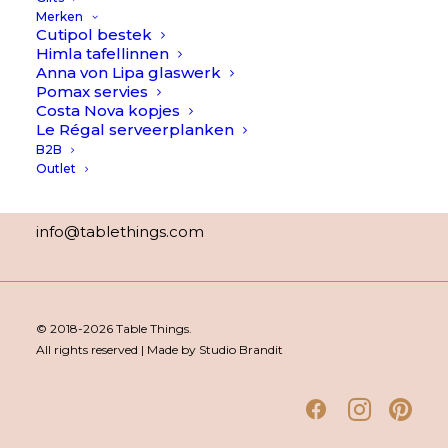
Veelgestelde Vragen
Merken
Contact
Cutipol bestek
Himla tafellinnen
Over Table Things
Anna von Lipa glaswerk
Pomax servies
Costa Nova kopjes
Contact
Le Régal serveerplanken
B2B
WhatsApp:
+316-38 88 40 62
Outlet
(ma t/m vr 8:00 – 20:00)
info@tablethings.com
© 2018-2026 Table Things.
All rights reserved | Made by Studio Brandit