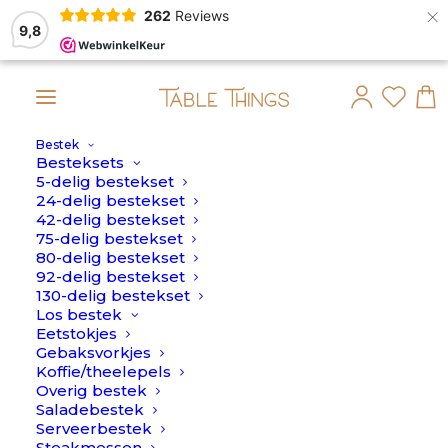
×
262
Reviews
9,8
Bestek
Nu besteld, binnen 2 dagen in huis - gr
Besteksets
5-delig bestekset
AANBIEDING!
24-delig bestekset
42-delig bestekset
75-delig bestekset
80-delig bestekset
92-delig bestekset
130-delig bestekset
Los bestek
Eetstokjes
Gebaksvorkjes
Koffie/theelepels
Overig bestek
Saladebestek
Serveerbestek
Steakmessen