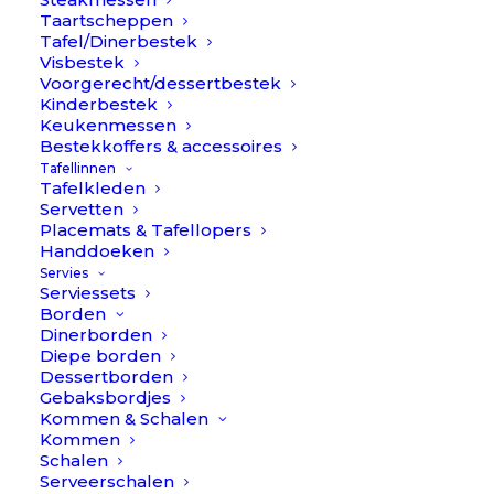
Taartscheppen
Tafel/Dinerbestek
Visbestek
Voorgerecht/dessertbestek
Kinderbestek
Keukenmessen
Bestekkoffers & accessoires
Tafellinnen
Linnen servetten Linus –
Tafelkleden
€
48,90
Servetten
Naturel/Kohl // Himla (4
Oorspro
H
€
34,90
Placemats & Tafellopers
stuks)
Handdoeken
prijs
p
Servies
was:
i
Serviessets
Kleur
Borden
€48,90.
€
Dinerborden
Diepe borden
Product
Dessertborden
Gebaksbordjes
Kommen & Schalen
Kommen
Deze prachtige servetten met een fijn donkergrijs lijntje
Schalen
Serveerschalen
zijn te gek om te combineren met het Linus tafelkleed, of