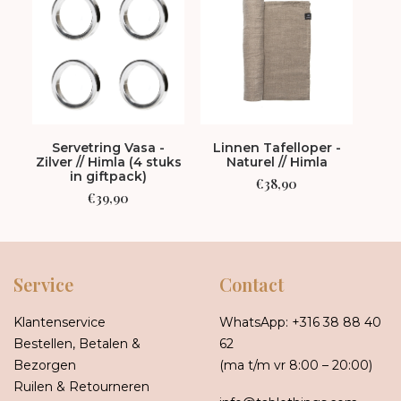
Servetring Vasa -
Linnen Tafelloper -
Li
Zilver // Himla (4 stuks
Naturel // Himla
Kohl
in giftpack)
€
38,90
€
39,90
Service
Contact
Klantenservice
WhatsApp:
+316 38 88 40
Bestellen, Betalen &
62
Bezorgen
(ma t/m vr 8:00 – 20:00)
Ruilen & Retourneren