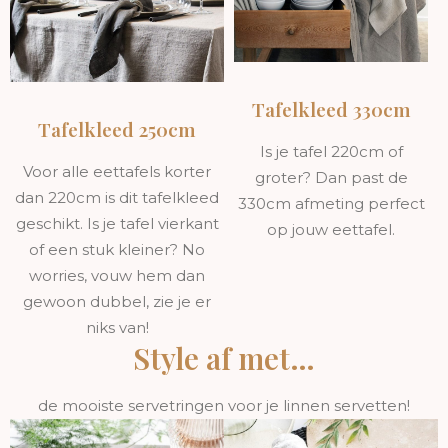
Tafelkleed 330cm
Tafelkleed 250cm
Is je tafel 220cm of
Voor alle eettafels korter
groter? Dan past de
dan 220cm is dit tafelkleed
330cm afmeting perfect
geschikt. Is je tafel vierkant
op jouw eettafel.
of een stuk kleiner? No
worries, vouw hem dan
gewoon dubbel, zie je er
niks van!
Style af met…
de mooiste servetringen voor je linnen servetten!