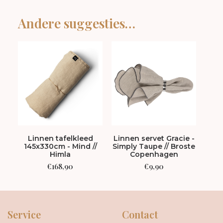
Andere suggesties…
Linnen tafelkleed
Linnen servet Gracie -
Swir
145x330cm - Mind //
Simply Taupe // Broste
br
Himla
Copenhagen
€
168,90
€
9,90
Service
Contact