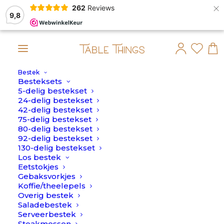
×
262
Reviews
9,8
Bestek
 maandag 10 Augustus verstuurd.
Besteksets
5-delig bestekset
24-delig bestekset
42-delig bestekset
75-delig bestekset
80-delig bestekset
92-delig bestekset
130-delig bestekset
Los bestek
Eetstokjes
Gebaksvorkjes
Koffie/theelepels
Overig bestek
Saladebestek
Serveerbestek
Steakmessen