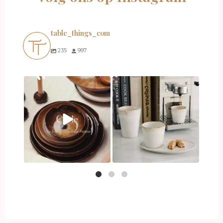
table_things_com
235
997