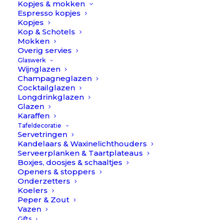
Kopjes & mokken
diameter van bijna 16 cm kan je dit kommetje ook
Espresso kopjes
prachtig stapelen op je diner/dessertbord, voor een
Kopjes
Kop & Schotels
mooie luxe gedekte tafel.
Mokken
Overig servies
DIA 15,7 x H 5,4 cm
Glaswerk
Wijnglazen
Nougat
Champagneglazen
Op voorraad
//
Cocktailglazen
Longdrinkglazen
Pomax
Glazen
TOEVOEGEN AAN WINKELWAGEN
aantal
Karaffen
Tafeldecoratie
Servetringen
Toevoegen aan verlanglijst
Kandelaars & Waxinelichthouders
Serveerplanken & Taartplateaus
Boxjes, doosjes & schaaltjes
Openers & stoppers
BESCHRIJVING
EXTRA INFORMATIE
Onderzetters
1
REVIEWS 
Koelers
Peper & Zout
Vazen
Gifts