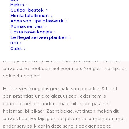
Merken
Cutipol bestek
Himla tafellinnen
Nougat // Pomax
Anna von Lipa glaswerk
Pomax servies
Costa Nova kopjes
Nougat // Pomax is een servies collectie van Belgische
Le Régal serveerplanken
bodem. Dit te gekke nieuwe lifestyle merk heeft zoveel
B2B
gave spullen, we zijn er verliefd op!
Outlet
Nougat is toch een van de lekkerste sweets… en deze
servies serie heet ook niet voor niets Nougat – het lijkt er
ook echt nog op!
Het servies Nougat is gemaakt van porselein & heeft
een prachtige unieke glazuurlaag. Ieder item is
daardoor net iets anders, maar uiteraard past het
helemaal bij elkaar. Zacht beige, wit tinten maken dit
servies heel veelzijdig en te gek om te combineren met
ander servies! Maar in deze serie is ook genoeg te