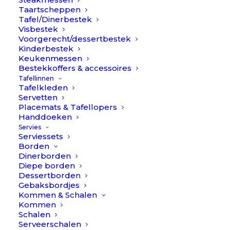
Taartscheppen
Tafel/Dinerbestek
Visbestek
Voorgerecht/dessertbestek
Kinderbestek
Keukenmessen
Bestekkoffers & accessoires
Tafellinnen
Nougat Kleine kom – Beige
Tafelkleden
Servetten
// Pomax
€
13,90
Placemats & Tafellopers
Handdoeken
(
1
klantbeoordeling)
Servies
Waardering
1
Serviessets
5.00
op
Product
Borden
5
Dinerborden
gebaseerd
Diepe borden
op
klantbeoordeling
Dessertborden
We are in love… Dit is zo’n prachtig servies! Nougat doet
Gebaksbordjes
Kommen & Schalen
zijn naam eer aan met dit mooie spectaculaire design. Dit
Kommen
is de kleinste kom van de serie. Een prima kommetje voor
Schalen
Serveerschalen
een ontbijtje of het serveren van een nootje. Met een