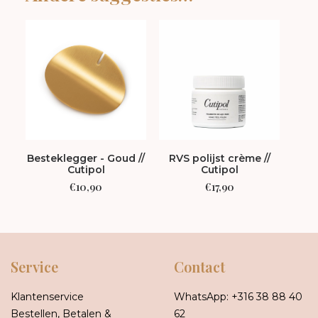
Besteklegger - Goud //
RVS polijst crème //
Par
Cutipol
Cutipol
Lil
€
10,90
€
17,90
Service
Contact
Klantenservice
WhatsApp:
+316 38 88 40
Bestellen, Betalen &
62