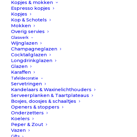
Cutipol
Kopjes & mokken
BESCHRIJVING
EXTRA INFORMATIE
Espresso kopjes
aantal
Kopjes
REVIEWS 
Kop & Schotels
Mokken
Overig servies
Glaswerk
Wijnglazen
Champagneglazen
Presentatie/ opbergbox voor 130 delig
Cocktailglazen
Longdrinkglazen
bestek // Cutipol
Glazen
Karaffen
Presentatie/ opbergbox voor 130 delig bestek // Cutipol
Tafeldecoratie
Servetringen
– Ja, dit is de officiële presentatie (opberg) box voor een
Kandelaars & Waxinelichthouders
130-delig bestekset van Cutipol. Wat een prachtig
Serveerplanken & Taartplateaus
eenvoudig en elegante box van hout met een strakke
Boxjes, doosjes & schaaltjes
Openers & stoppers
zwarte fineer finish. De buitenkant is een combinatie
Onderzetters
van zwart hout en duurzaam zwart fineer & binnen is
Koelers
Peper & Zout
deze gevoerd met fluweel.
Vazen
Gifts