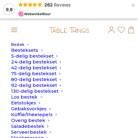
×
262
Reviews
9,8
Bestek
maandag 10 Augustus verstuurd.
Besteksets
5-delig bestekset
24-delig bestekset
42-delig bestekset
75-delig bestekset
80-delig bestekset
92-delig bestekset
130-delig bestekset
Los bestek
Eetstokjes
Gebaksvorkjes
Koffie/theelepels
Overig bestek
Saladebestek
Serveerbestek
Steakmessen