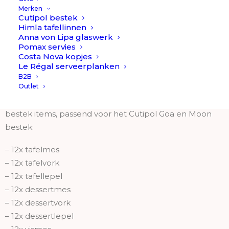
De lades zijn voorzien van mooie bakjes waardoor het
Merken
bestek prachtig te zien is. In de klep van de box is er
Cutipol bestek
Himla tafellinnen
plaats voor het opschepbestek & is echt een eye-
Anna von Lipa glaswerk
catcher als je de doos opent.
Pomax servies
Costa Nova kopjes
De box wordt ook wel een bestekcassette genoemd,
Le Régal serveerplanken
B2B
zo berg je je lievelingsbestek keurig op!
Outlet
In deze box is er plek gemaakt voor de volgende
bestek items, passend voor het Cutipol Goa en Moon
bestek:
– 12x tafelmes
– 12x tafelvork
– 12x tafellepel
– 12x dessertmes
– 12x dessertvork
– 12x dessertlepel