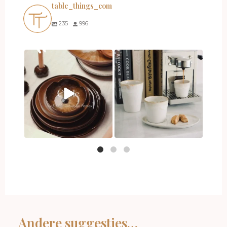
table_things_com
235
996
Andere suggesties…