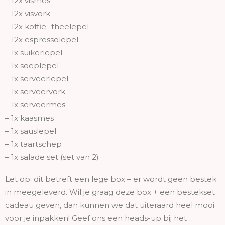
– 12x vismes
– 12x visvork
– 12x koffie- theelepel
– 12x espressolepel
– 1x suikerlepel
– 1x soeplepel
– 1x serveerlepel
– 1x serveervork
– 1x serveermes
– 1x kaasmes
– 1x sauslepel
– 1x taartschep
– 1x salade set (set van 2)
Let op: dit betreft een lege box – er wordt geen bestek
in meegeleverd. Wil je graag deze box + een bestekset
cadeau geven, dan kunnen we dat uiteraard heel mooi
voor je inpakken! Geef ons een heads-up bij het