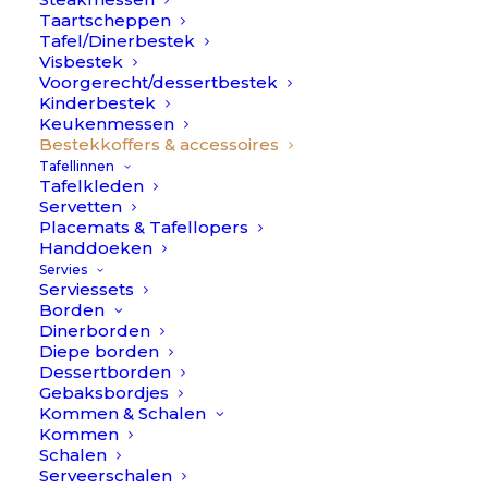
Taartscheppen
Tafel/Dinerbestek
Visbestek
Voorgerecht/dessertbestek
Kinderbestek
Keukenmessen
Bestekkoffers & accessoires
Tafellinnen
Presentatie/ opbergbox
Tafelkleden
€
239,90
Servetten
voor 130 delig bestek //
Placemats & Tafellopers
Cutipol
Handdoeken
Op voorraad
Servies
Serviessets
Presentatie/
Borden
opbergbox
Dinerborden
voor
Diepe borden
TOEVOEGEN AAN WINKELWAGEN
Dessertborden
130
Gebaksbordjes
delig
Kommen & Schalen
Toevoegen aan verlanglijst
bestek
Kommen
Schalen
//
Serveerschalen