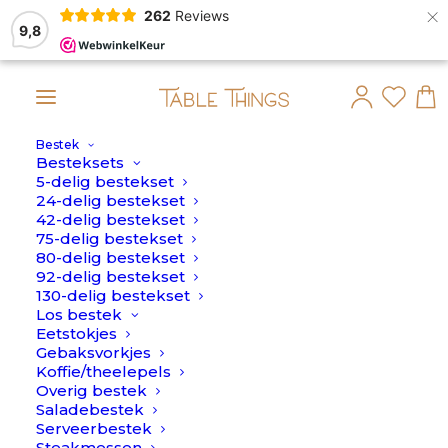
×
262
Reviews
9,8
Bestek
maandag 10 Augustus verstuurd.
Besteksets
5-delig bestekset
AANBIEDING!
24-delig bestekset
42-delig bestekset
75-delig bestekset
80-delig bestekset
92-delig bestekset
130-delig bestekset
Los bestek
Eetstokjes
Gebaksvorkjes
Koffie/theelepels
Overig bestek
Saladebestek
Serveerbestek
Steakmessen