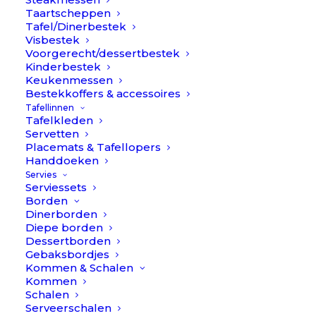
Taartscheppen
Tafel/Dinerbestek
Visbestek
Voorgerecht/dessertbestek
Kinderbestek
Keukenmessen
Bestekkoffers & accessoires
Tafellinnen
€
29,90
Stripes Ella – Longdrink
Tafelkleden
Oorspro
H
€
11,90
Servetten
glas (set van 4)
prijs
p
Placemats & Tafellopers
Handdoeken
was:
i
Item
Servies
€29,90.
€
Serviessets
Borden
Dinerborden
Diepe borden
Helemaal te gek, deze grote inhoud longdrinkglazen zijn
Dessertborden
prachtig geribbeld & gemaakt van duurzaam
Gebaksbordjes
borosilicaatglas – dun maar sterk!
Kommen & Schalen
Kommen
Serveer de lekkerste cocktails, mocktails of extra large
Schalen
coffees in deze mooie glazen.
Serveerschalen