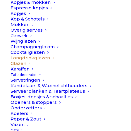
Kopjes & mokken
7,0×5,6×14,0cm & 400ml inhoud
Espresso kopjes
Kopjes
Kop & Schotels
Set van 4 glazen.
Mokken
Overig servies
Stripes
Op voorraad
Glaswerk
Ella
Wijnglazen
-
Champagneglazen
TOEVOEGEN AAN WINKELWAGEN
Cocktailglazen
Glaswerk
Longdrinkglazen
geribbeld
Glazen
Toevoegen aan verlanglijst
Karaffen
aantal
Tafeldecoratie
Servetringen
Kandelaars & Waxinelichthouders
BESCHRIJVING
EXTRA INFORMATIE
Serveerplanken & Taartplateaus
Boxjes, doosjes & schaaltjes
Openers & stoppers
Onderzetters
Stripes Ella – Glaswerk
Koelers
Peper & Zout
geribbeld
Vazen
Gifts