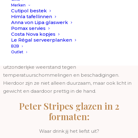
Ontdek de
Stripes Ella collectie
– een set van 4 mooie
Merken
Cutipol bestek
glazen die design, kwaliteit en gebruiksgemak perfect
Himla tafellinnen
combineren. Elk glas valt op door zijn subtiele,
Anna von Lipa glaswerk
Pomax servies
gestreepte structuur: een verfijnd detail dat licht vangt
Costa Nova kopjes
en elke tafelsetting een elegante uitstraling geeft.
Le Régal serveerplanken
B2B
De glazen zijn gemaakt van
borosilicaatglas
, een
Outlet
hoogwaardig materiaal dat bekendstaat om zijn
uitzonderlijke weerstand tegen
temperatuurschommelingen en beschadigingen.
Hierdoor zijn ze niet alleen duurzaam, maar ook licht in
gewicht en daardoor prettig in de hand.
Peter Stripes glazen in 2
formaten:
Waar drink jij het liefst uit?