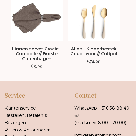
Linnen servet Gracie -
Alice - Kinderbestek
Wav
Crocodile // Broste
Goud-Ivoor // Cutipol
Copenhagen
€
74,90
€
9,90
Service
Contact
Klantenservice
WhatsApp:
+316 38 88 40
Bestellen, Betalen &
62
Bezorgen
(ma t/m vr 8:00 – 20:00)
Ruilen & Retourneren
info@tablethings.com