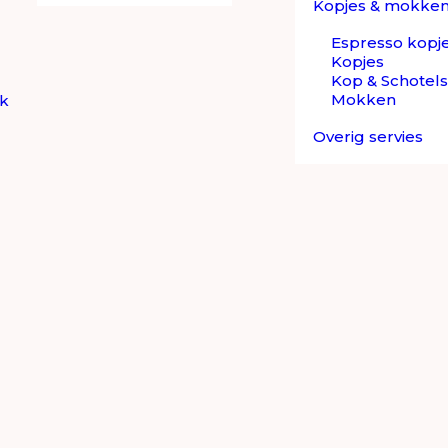
Kopjes & mokke
Espresso kopj
Kopjes
Kop & Schotels
Mokken
ek
Overig servies