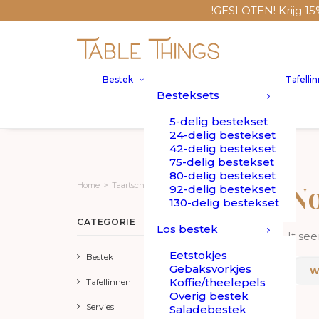
!GESLOTEN! Krijg 15% 
Bestek
Tafelli
Besteksets
5-delig bestekset
24-delig bestekset
42-delig bestekset
75-delig bestekset
80-delig bestekset
No
Home
>
Taartschep
92-delig bestekset
130-delig bestekset
CATEGORIE
Los bestek
It se
Eetstokjes
Bestek
Gebaksvorkjes
Koffie/theelepels
Tafellinnen
Overig bestek
Servies
Saladebestek