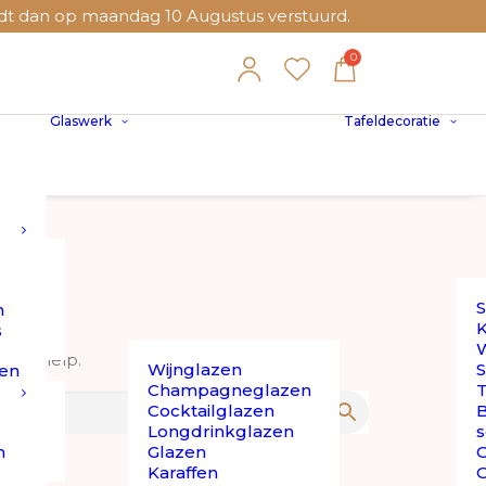
 dan op maandag 10 Augustus verstuurd.
Glaswerk
Tafeldecoratie
S
n
K
s
W
 can help.
Wijnglazen
S
en
Champagneglazen
T
Cocktailglazen
B
Longdrinkglazen
s
n
Glazen
O
Karaffen
O