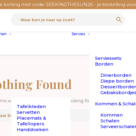
korting met code: SEEKINGTHESUN26 - je bestelling wordt
nnen
Servies
Serviessets
Borden
Dinerborden
thing Found
Diepe borden
Dessertborde
Gebaksbordje
ems we can’t find what you’re looking for. Perhaps searching
Kommen & Schal
Tafelkleden
Servetten
Kommen
Placemats &
Schalen
Tafellopers
Serveerschale
Handdoeken