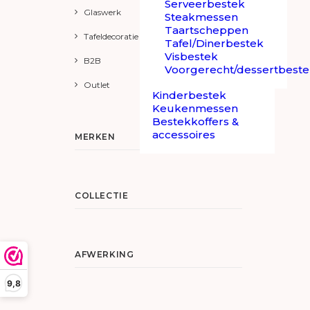
Serveerbestek
Glaswerk
Steakmessen
Taartscheppen
Tafeldecoratie
Tafel/Dinerbestek
Visbestek
B2B
Voorgerecht/dessertbest
Outlet
Kinderbestek
Keukenmessen
Bestekkoffers &
accessoires
MERKEN
COLLECTIE
AFWERKING
9,8