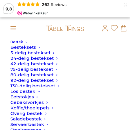
×
262
Reviews
9,8
Bestek
 dan op maandag 10 Augustus verstuurd.
Besteksets
5-delig bestekset
Home
>
Daisy
24-delig bestekset
42-delig bestekset
Daisy
75-delig bestekset
80-delig bestekset
92-delig bestekset
130-delig bestekset
Los bestek
Eetstokjes
Gebaksvorkjes
Koffie/theelepels
Overig bestek
AANBIEDING!
Saladebestek
Serveerbestek
Steakmessen