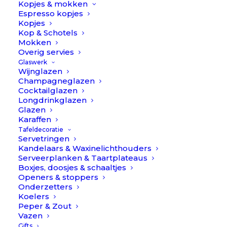
Kopjes & mokken
AANBIEDING!
Espresso kopjes
Kopjes
Kop & Schotels
Mokken
Overig servies
Glaswerk
Wijnglazen
Champagneglazen
Cocktailglazen
Longdrinkglazen
Glazen
Karaffen
Tafeldecoratie
Servetringen
Kandelaars & Waxinelichthouders
Serveerplanken & Taartplateaus
Boxjes, doosjes & schaaltjes
Openers & stoppers
Onderzetters
Koelers
Peper & Zout
Vazen
Schaaltje Daisy - Goud // À la
Gifts