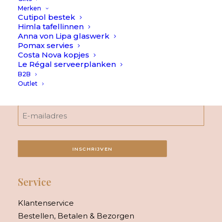
Oorspronkelijke
Huidige
€
29,90
€
19,90
Merken
prijs
prijs
Cutipol bestek
was:
is:
Himla tafellinnen
€29,90.
€19,90.
Anna von Lipa glaswerk
Pomax servies
Costa Nova kopjes
Le Régal serveerplanken
B2B
Outlet
Schrijf je in voor onze nieuwsbrief
INSCHRIJVEN
Service
Klantenservice
Bestellen, Betalen & Bezorgen