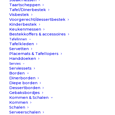
Taartscheppen
Tafel/Dinerbestek
Visbestek
Voorgerecht/dessertbestek
Kinderbestek
Keukenmessen
Bestekkoffers & accessoires
Tafellinnen
Tafelkleden
Servetten
Placemats & Tafellopers
Handdoeken
Servies
Serviessets
Borden
Dinerborden
Diepe borden
Dessertborden
Gebaksbordjes
Onderzetter Daisy beads // À la (set van 2)
Kommen & Schalen
Oorspronkelijke
Huidige
€
14,90
€
9,90
Kommen
prijs
prijs
Schalen
was:
is:
Serveerschalen
€14,90.
€9,90.