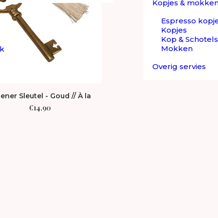
Kopjes & mokke
Espresso kopj
Kopjes
Kop & Schotels
Mokken
ek
Overig servies
ener Sleutel - Goud // À la
€
14,90