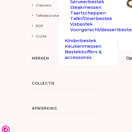
Serveerbestek
Glaswerk
Steakmessen
Taartscheppen
Tafeldecoratie
Tafel/Dinerbestek
Visbestek
B2B
Voorgerecht/dessertbest
Outlet
Kinderbestek
Keukenmessen
Bestekkoffers &
accessoires
Op
MERKEN
COLLECTIE
AFWERKING