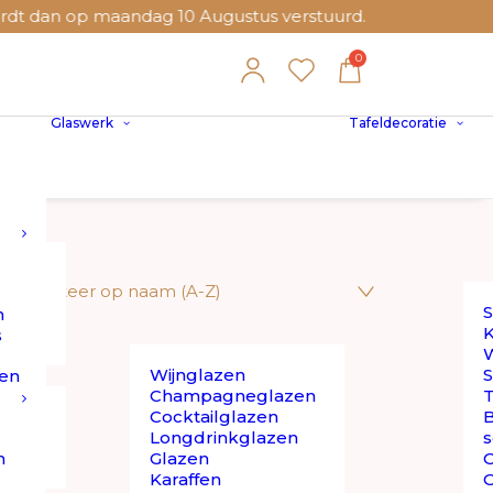
 dan op maandag 10 Augustus verstuurd.
Glaswerk
Tafeldecoratie
S
n
K
s
W
Wijnglazen
S
en
Champagneglazen
T
Cocktailglazen
B
Longdrinkglazen
s
n
Glazen
O
Karaffen
O