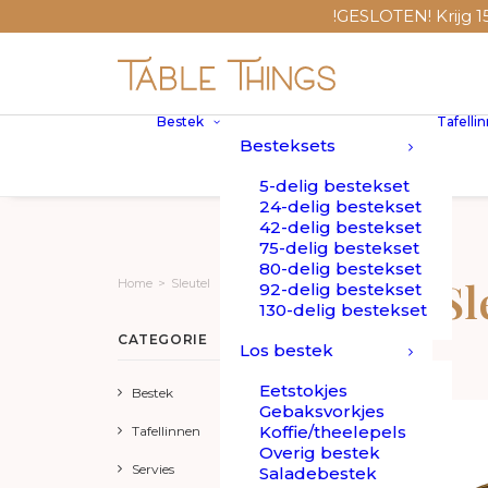
!GESLOTEN! Krijg 15%
Bestek
Tafelli
Besteksets
5-delig bestekset
24-delig bestekset
42-delig bestekset
75-delig bestekset
80-delig bestekset
Sl
Home
>
Sleutel
92-delig bestekset
130-delig bestekset
CATEGORIE
Los bestek
Eetstokjes
Bestek
Gebaksvorkjes
Koffie/theelepels
Tafellinnen
Overig bestek
Servies
Saladebestek