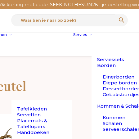
 korting met code: SEEKINGTHESUN26 - je bestelling wordt
nnen
Servies
Serviessets
Borden
Dinerborden
eutel
Diepe borden
Dessertborde
Gebaksbordje
Kommen & Schal
Tafelkleden
Servetten
Kommen
Placemats &
Schalen
Tafellopers
Serveerschale
Handdoeken