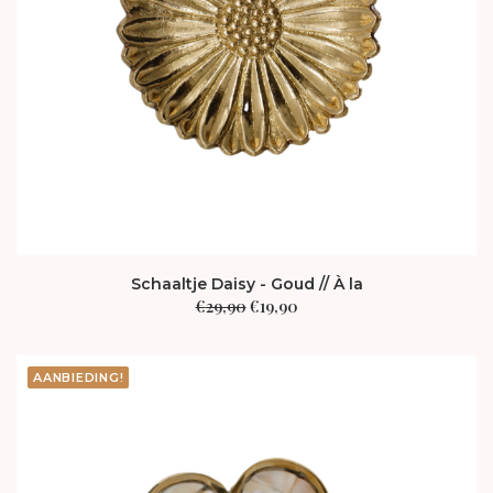
Schaaltje Daisy - Goud // À la
Oorspronkelijke
Huidige
€
29,90
€
19,90
prijs
prijs
was:
is:
€29,90.
€19,90.
AANBIEDING!