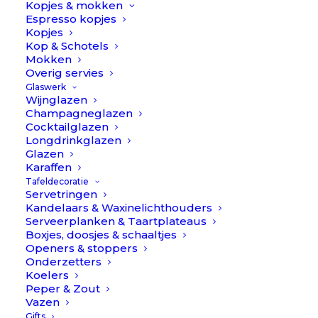
Kopjes & mokken
AANBIEDING!
Espresso kopjes
Kopjes
Kop & Schotels
Mokken
Overig servies
Glaswerk
Wijnglazen
Champagneglazen
Cocktailglazen
Longdrinkglazen
Glazen
Karaffen
Tafeldecoratie
Servetringen
Kandelaars & Waxinelichthouders
Serveerplanken & Taartplateaus
Boxjes, doosjes & schaaltjes
Openers & stoppers
Onderzetters
Koelers
Peper & Zout
Vazen
Doosje Bloem - Parelmoer // À la
Gifts