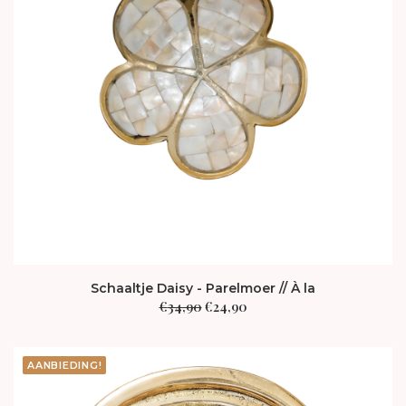
Schaaltje Daisy - Parelmoer // À la
Oorspronkelijke
Huidige
€
34,90
€
24,90
prijs
prijs
was:
is:
€34,90.
€24,90.
AANBIEDING!