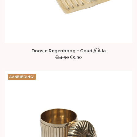
Doosje Regenboog – Goud // À la
Oorspronkelijke
Huidige
€
14,90
€
9,90
prijs
prijs
was:
is:
€14,90.
€9,90.
AANBIEDING!