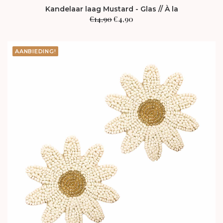
Kandelaar laag Mustard - Glas // À la
Oorspronkelijke
Huidige
€
14,90
€
4,90
prijs
prijs
was:
is:
€14,90.
€4,90.
AANBIEDING!