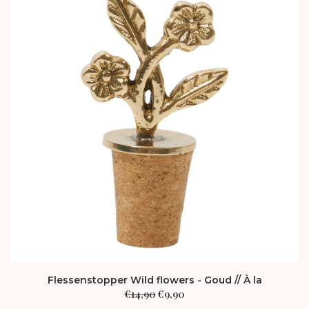
Flessenstopper Wild flowers - Goud // À la
Oorspronkelijke
Huidige
€
14,90
€
9,90
prijs
prijs