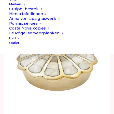
Oorspronkelijke
Huidige
€
14,90
€
9,90
Merken
prijs
prijs
Cutipol bestek
was:
is:
Himla tafellinnen
€14,90.
€9,90.
Anna von Lipa glaswerk
AANBIEDING!
Pomax servies
Costa Nova kopjes
Le Régal serveerplanken
B2B
Outlet