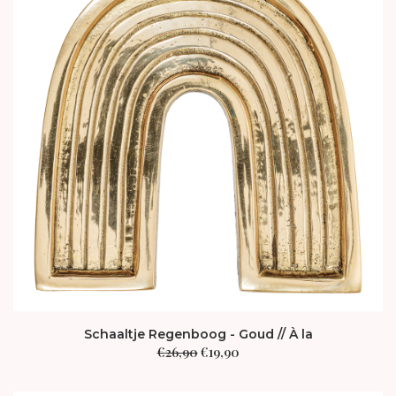
Schaaltje Regenboog - Goud // À la
Oorspronkelijke
Huidige
€
26,90
€
19,90
prijs
prijs
was:
is:
€26,90.
€19,90.