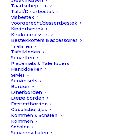
Taartscheppen
Tafel/Dinerbestek
Visbestek
Voorgerecht/dessertbestek
Kinderbestek
Keukenmessen
Bestekkoffers & accessoires
Tafellinnen
Tafelkleden
Servetten
Placemats & Tafellopers
Handdoeken
Servies
Serviessets
Borden
Dinerborden
Diepe borden
Dessertborden
Gebaksbordjes
Doosje 2 Layers - Parelmoer // À la
Kommen & Schalen
Oorspronkelijke
Huidige
€
24,90
€
19,90
Kommen
prijs
prijs
Schalen
was:
is:
Serveerschalen
€24,90.
€19,90.