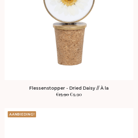
Flessenstopper - Dried Daisy // À la
Oorspronkelijke
Huidige
€
15,90
€
9,90
prijs
prijs
was:
is:
€15,90.
€9,90.
AANBIEDING!