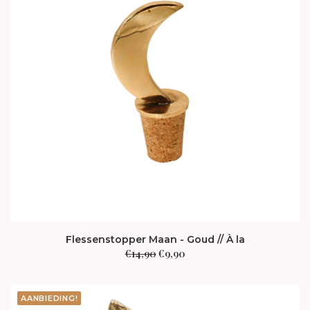
Flessenstopper Maan - Goud // À la
Oorspronkelijke
Huidige
€
14,90
€
9,90
prijs
prijs
was:
is:
€14,90.
€9,90.
AANBIEDING!