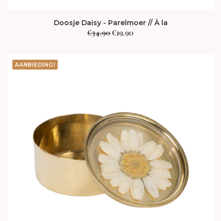
Doosje Daisy - Parelmoer // À la
Oorspronkelijke
Huidige
€
34,90
€
19,90
prijs
prijs
was:
is:
€34,90.
€19,90.
AANBIEDING!