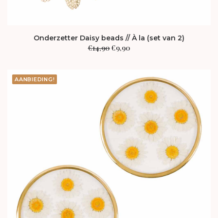
Onderzetter Daisy beads // À la (set van 2)
Oorspronkelijke
Huidige
€
14,90
€
9,90
prijs
prijs
was:
is:
€14,90.
€9,90.
AANBIEDING!