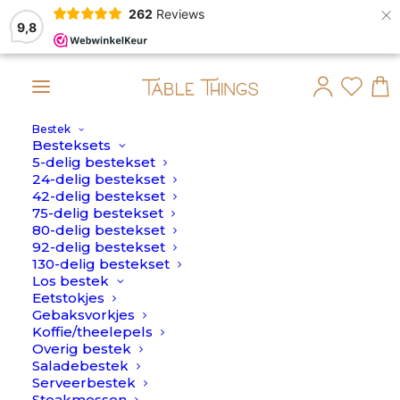
×
262
Reviews
9,8
Bestek
gustus verstuurd.
Besteksets
5-delig bestekset
Home
>
À la
24-delig bestekset
42-delig bestekset
À la
75-delig bestekset
80-delig bestekset
92-delig bestekset
130-delig bestekset
Los bestek
Eetstokjes
Gebaksvorkjes
Koffie/theelepels
Overig bestek
AANBIEDING!
Saladebestek
Serveerbestek
Steakmessen