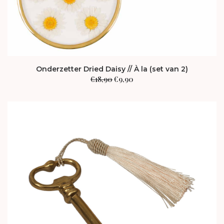
Onderzetter Dried Daisy // À la (set van 2)
Oorspronkelijke
Huidige
€
18,90
€
9,90
prijs
prijs
was:
is:
€18,90.
€9,90.