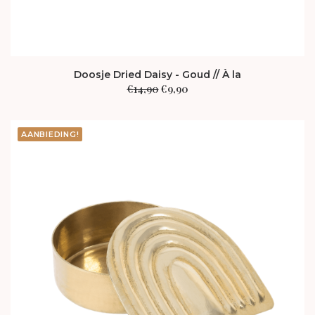
Doosje Dried Daisy - Goud // À la
Oorspronkelijke
Huidige
€
14,90
€
9,90
prijs
prijs
was:
is:
€14,90.
€9,90.
AANBIEDING!