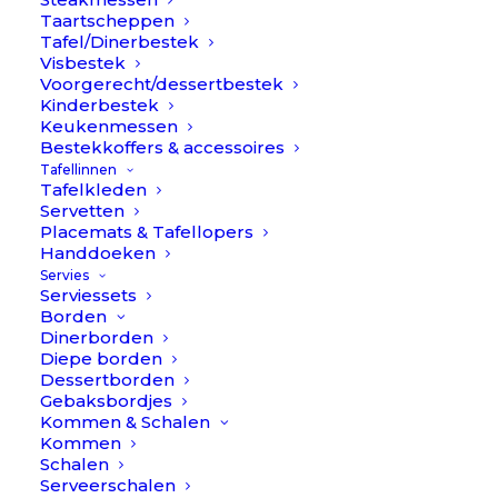
Taartscheppen
Tafel/Dinerbestek
Visbestek
Voorgerecht/dessertbestek
Kinderbestek
Keukenmessen
Bestekkoffers & accessoires
Tafellinnen
Tafelkleden
Servetten
Placemats & Tafellopers
Handdoeken
Servies
Serviessets
Borden
Dinerborden
Diepe borden
Dessertborden
Gebaksbordjes
Goa - Blauw/Goud - Bestekset 75-delig // Cutipol
Kommen & Schalen
€
1.699,90
Kommen
Schalen
Serveerschalen