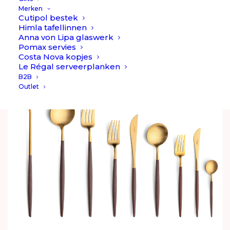
€
1.099,90
Merken
Cutipol bestek
Himla tafellinnen
Anna von Lipa glaswerk
Pomax servies
Costa Nova kopjes
Le Régal serveerplanken
B2B
Outlet