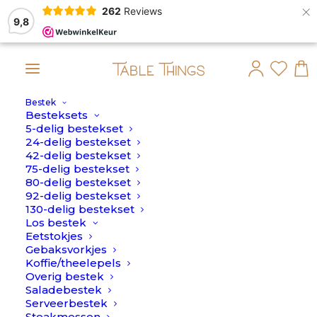
×
262
Reviews
9,8
Bestek
!
Besteksets
5-delig bestekset
Home
>
75-delig
24-delig bestekset
42-delig bestekset
75-delig
75-delig bestekset
80-delig bestekset
92-delig bestekset
130-delig bestekset
Los bestek
Eetstokjes
Gebaksvorkjes
Koffie/theelepels
Overig bestek
Saladebestek
Serveerbestek
Steakmessen