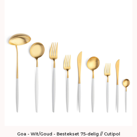
Goa - Wit/Goud - Bestekset 75-delig // Cutipol