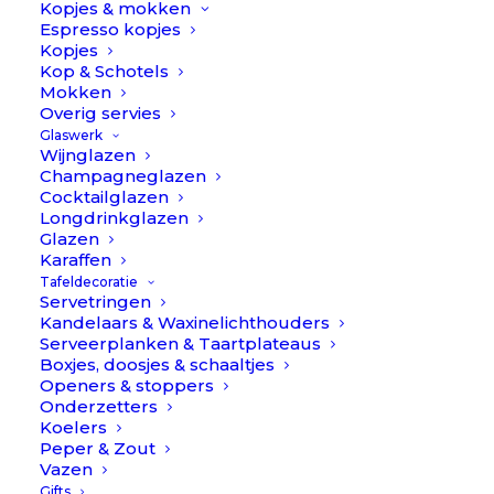
Kopjes & mokken
Espresso kopjes
Kopjes
Kop & Schotels
Mokken
Overig servies
Glaswerk
Wijnglazen
Champagneglazen
Cocktailglazen
Longdrinkglazen
Glazen
Karaffen
Tafeldecoratie
Servetringen
Kandelaars & Waxinelichthouders
Serveerplanken & Taartplateaus
Boxjes, doosjes & schaaltjes
Openers & stoppers
Onderzetters
Koelers
Peper & Zout
Vazen
Goa - Blauw/RVS - Bestekset 75-delig // Cutipol
Gifts