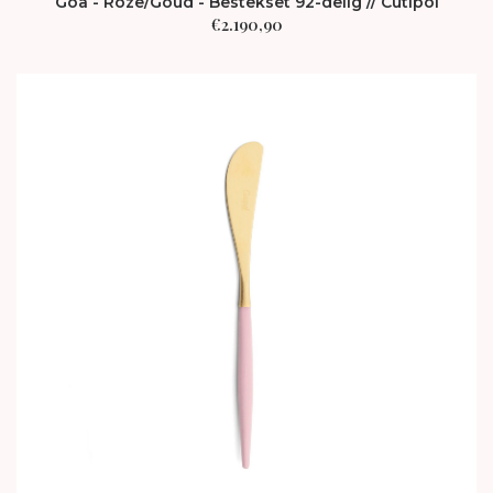
Goa - Roze/Goud - Bestekset 92-delig // Cutipol
€
2.190,90