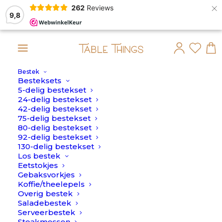
×
262
Reviews
9,8
Bestek
!
Besteksets
5-delig bestekset
Home
>
Roze
24-delig bestekset
42-delig bestekset
Roze
75-delig bestekset
80-delig bestekset
92-delig bestekset
130-delig bestekset
Los bestek
Eetstokjes
Gebaksvorkjes
Koffie/theelepels
Overig bestek
Saladebestek
Serveerbestek
Steakmessen