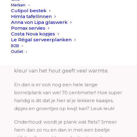
formaat.
Merken
Cutipol bestek
Himla tafellinnen
De ronde borrelplank heeft een prachtig
Anna von Lipa glaswerk
Pomax servies
handvat in dezelfde ronde vorm. En met
Costa Nova kopjes
een doorsnede van 39 centimeter, lekker
Le Régal serveerplanken
groot! Ook prachtig om gewoon neer te
B2B
Outlet
zetten tegen de wand van je keuken, de
vorm is uniek en de mooie cognac bruine
kleur van het hout geeft veel warmte.
En dan is er ook nog een hele lange
borrelplank van wel 70 centimeter! Hoe super
handig is dit dat je hier al je lekkere kaasjes,
dipjes en groentjes op kwijt kan? Leuk leuk!
Onderhoud: wordt je plank wat flets? Smeer
hem dan zo nu en dan in met een beetje