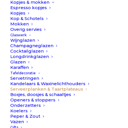
Kopjes & mokken
Hout
Espresso kopjes
TOEVOEGEN AAN WINKELWAGEN
//
Kopjes
Kop & Schotels
Pomax
Mokken
Toevoegen aan verlanglijst
aantal
Overig servies
Glaswerk
Wijnglazen
Champagneglazen
BESCHRIJVING
EXTRA INFORMATIE
Cocktailglazen
Longdrinkglazen
Glazen
Karaffen
Tafeldecoratie
Borrelplanken – Hout //
Servetringen
Kandelaars & Waxinelichthouders
Pomax
Serveerplanken & Taartplateaus
Boxjes, doosjes & schaaltjes
Openers & stoppers
Borrelplanken – Hout // Pomax is een te
Onderzetters
collectie van prachtige design
Koelers
Peper & Zout
borrelplanken! Met wel 3 verschillende
Vazen
designs zijn ze allemaal uniek in vorm en
Gifts