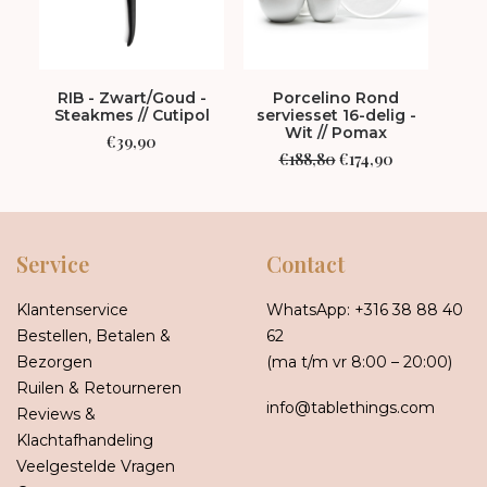
RIB - Zwart/Goud -
Porcelino Rond
Li
Steakmes // Cutipol
serviesset 16-delig -
Oa
Wit // Pomax
€
39,90
Oorspronkelijke
Huidige
€
188,80
€
174,90
prijs
prijs
was:
is:
€188,80.
€174,90.
Service
Contact
Klantenservice
WhatsApp:
+316 38 88 40
Bestellen, Betalen &
62
Bezorgen
(ma t/m vr 8:00 – 20:00)
Ruilen & Retourneren
info@tablethings.com
Reviews &
Klachtafhandeling
Veelgestelde Vragen