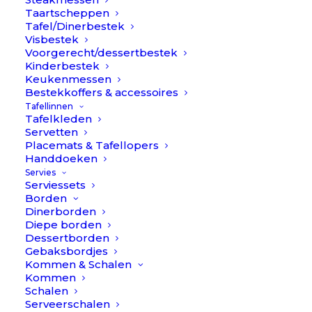
Taartscheppen
Tafel/Dinerbestek
Visbestek
Voorgerecht/dessertbestek
Kinderbestek
Keukenmessen
Bestekkoffers & accessoires
Tafellinnen
€
34,90
Borrelplank rechthoek –
Tafelkleden
Oorspro
H
€
14,90
Servetten
Hout // Pomax
prijs
p
Placemats & Tafellopers
Handdoeken
was:
i
Vorm
Servies
€34,90.
€
Serviessets
Borden
Dinerborden
Diepe borden
Wat een lange borrelplank van 70 centimeter! Hoe super
Dessertborden
handig is het dat je al die lekkere kaasjes, dipjes en
Gebaksbordjes
groentjes op kwijt kan? Leuk leuk!
Kommen & Schalen
Kommen
Borrelplanken
Schalen
Op voorraad
Serveerschalen
-