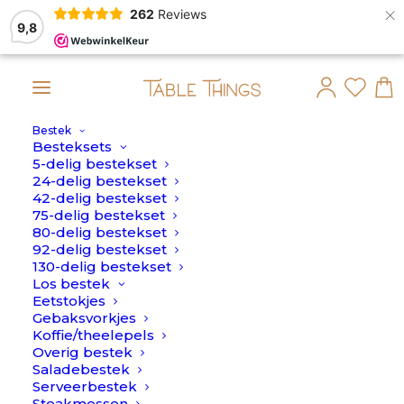
×
262
Reviews
9,8
Bestek
an op maandag 10 Augustus verstuurd.
Besteksets
5-delig bestekset
AANBIEDING!
24-delig bestekset
42-delig bestekset
75-delig bestekset
80-delig bestekset
92-delig bestekset
130-delig bestekset
Los bestek
Eetstokjes
Gebaksvorkjes
Koffie/theelepels
Overig bestek
Saladebestek
Serveerbestek
Steakmessen