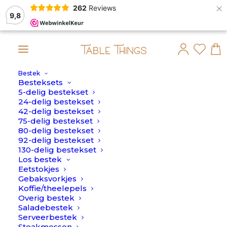
×
262
Reviews
9,8
Bestek
Nu besteld, binnen 2 dagen in 
Besteksets
5-delig bestekset
AANBIEDING!
24-delig bestekset
42-delig bestekset
75-delig bestekset
80-delig bestekset
92-delig bestekset
130-delig bestekset
Los bestek
Eetstokjes
Gebaksvorkjes
Koffie/theelepels
Overig bestek
Saladebestek
Serveerbestek
Steakmessen