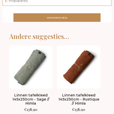
INSCHRIJVEN
Andere suggesties…
Linnen tafelkleed
Linnen tafelkleed
S
145x250cm - Sage //
145x250cm - Rustique
Cas
Himla
// Himla
€
138,90
€
138,90