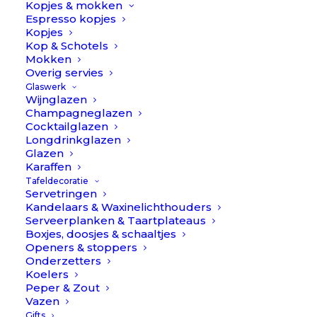
Kopjes & mokken
Let op: serviessets worden niet als cadeau ingepakt. Toch
Espresso kopjes
Kopjes
een cadeau? Geef het even aan bij de bestelnotities, dan
Kop & Schotels
pakken we het graag in voor je!
Mokken
Overig servies
Porcelino
Glaswerk
Op voorraad
//
Wijnglazen
Champagneglazen
Pomax
Cocktailglazen
TOEVOEGEN AAN WINKELWAGEN
aantal
Longdrinkglazen
Glazen
Karaffen
Toevoegen aan verlanglijst
Tafeldecoratie
Servetringen
Kandelaars & Waxinelichthouders
Serveerplanken & Taartplateaus
BESCHRIJVING
EXTRA INFORMATIE
Boxjes, doosjes & schaaltjes
Openers & stoppers
REVIEWS 
Onderzetters
Koelers
Peper & Zout
Porcelino // Pomax
Vazen
Gifts