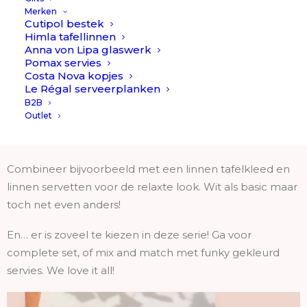
Merken
Porcelino // Pomax is een te gekke servies collectie van
Cutipol bestek
Himla tafellinnen
het Belgische merk Pomax.
Anna von Lipa glaswerk
Pomax servies
Design van dit servies is “imperfect”. De randen van het
Costa Nova kopjes
servies zijn dus niet strak en daarmee creëer je een
Le Régal serveerplanken
nonchalant look op tafel. Ook heeft het servies wat
B2B
Outlet
effect in het bord of kom, waardoor het een spannend
servies is.
Combineer bijvoorbeeld met een linnen tafelkleed en
linnen servetten voor de relaxte look. Wit als basic maar
toch net even anders!
En… er is zoveel te kiezen in deze serie! Ga voor
complete set, of mix and match met funky gekleurd
servies. We love it all!