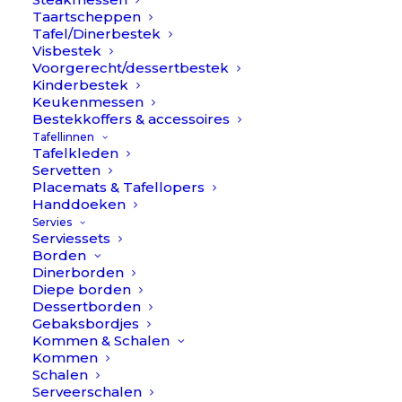
Taartscheppen
Tafel/Dinerbestek
Visbestek
Voorgerecht/dessertbestek
Kinderbestek
Keukenmessen
Bestekkoffers & accessoires
Tafellinnen
€
188,80
Porcelino Rond serviesset
Tafelkleden
Oorspron
H
€
174,90
Servetten
16-delig – Wit // Pomax
prijs
p
Placemats & Tafellopers
Handdoeken
was:
i
Item
Servies
€188,80.
€
Serviessets
Borden
Dinerborden
Diepe borden
Inhoud 16-delig serviesset:
Dessertborden
4x dinerbord
Gebaksbordjes
4x dessertbord
Kommen & Schalen
Kommen
4x kom klein
Schalen
4x kom mini
Serveerschalen