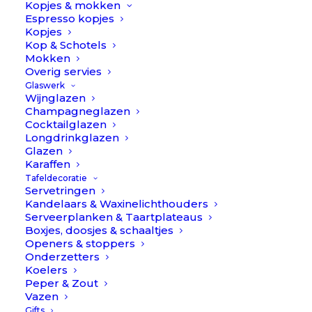
Kopjes & mokken
Oeh, een vergrijsd kleurtje blauw die eigenlijk overal wel
Espresso kopjes
bij past! Dit is stoer en toch nog zacht… nice!
Kopjes
Kop & Schotels
Sunshine
Mokken
Op voorraad
Overig servies
-
Glaswerk
Linnen
Wijnglazen
TOEVOEGEN AAN WINKELWAGEN
//
Champagneglazen
Cocktailglazen
Himla
Longdrinkglazen
Toevoegen aan verlanglijst
aantal
Glazen
Karaffen
Tafeldecoratie
Servetringen
BESCHRIJVING
EXTRA INFORMATIE
Kandelaars & Waxinelichthouders
Serveerplanken & Taartplateaus
1
REVIEWS 
Boxjes, doosjes & schaaltjes
Openers & stoppers
Onderzetters
Sunshine – Linnen // Himla
Koelers
Peper & Zout
Vazen
✓ Groot online Himla tafellinnen assortiment direct op
Gifts