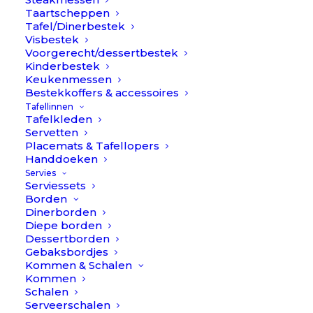
Taartscheppen
Tafel/Dinerbestek
Visbestek
Voorgerecht/dessertbestek
Kinderbestek
Keukenmessen
Bestekkoffers & accessoires
Tafellinnen
Linnen tafelkleed 145x250cm
Tafelkleden
Servetten
– Poetry // Himla
€
138,90
Placemats & Tafellopers
Handdoeken
(
1
klantbeoordeling)
Servies
Waardering
1
Serviessets
5.00
op
Kleur
Borden
5
Dinerborden
gebaseerd
Diepe borden
op
klantbeoordeling
Dessertborden
Gebaksbordjes
Kommen & Schalen
Product
Kommen
Schalen
Serveerschalen