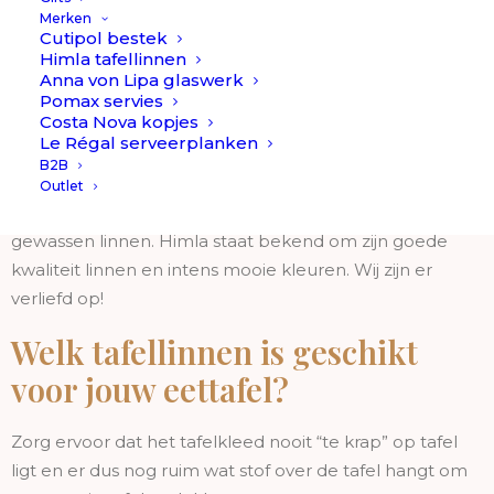
voorraad ✓ Gratis verzending & retour vanaf € 50,- ✓ Op
Merken
Cutipol bestek
voorraad = morgen in huis.
Himla tafellinnen
Anna von Lipa glaswerk
Het Zweedse merk Himla heeft de mooiste tafellinnen:
Pomax servies
Costa Nova kopjes
tafelkleden & servetten. Al meer dan 30 jaar
Le Régal serveerplanken
produceren ze “Scandinavian simplicity” in hun
B2B
alledaagse producten. Sunshine – Linnen // Himla is een
Outlet
collectie van prachtig linnen tafellinnen van 100%
gewassen linnen. Himla staat bekend om zijn goede
kwaliteit linnen en intens mooie kleuren. Wij zijn er
verliefd op!
Welk tafellinnen is geschikt
voor jouw eettafel?
Zorg ervoor dat het tafelkleed nooit “te krap” op tafel
ligt en er dus nog ruim wat stof over de tafel hangt om