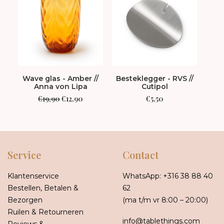
Wave glas - Amber //
Besteklegger - RVS //
Par
Anna von Lipa
Cutipol
Cas
Oorspronkelijke
Huidige
€
19,90
€
12,90
€
5,50
prijs
prijs
was:
is:
€19,90.
€12,90.
Service
Contact
Klantenservice
WhatsApp:
+316 38 88 40
Bestellen, Betalen &
62
Bezorgen
(ma t/m vr 8:00 – 20:00)
Ruilen & Retourneren
info@tablethings.com