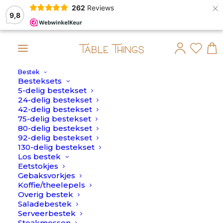
×
262
Reviews
9,8
Bestek
 maandag 10 Augustus verstuurd.
Besteksets
5-delig bestekset
24-delig bestekset
42-delig bestekset
75-delig bestekset
80-delig bestekset
92-delig bestekset
130-delig bestekset
Los bestek
Eetstokjes
Gebaksvorkjes
Koffie/theelepels
Overig bestek
Saladebestek
Serveerbestek
Steakmessen