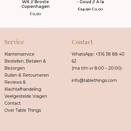
Wit // Broste
- Goud // À la
Gebr
Copenhagen
Oorspronkelijke
Huidige
€
14,90
€
9,90
prijs
prijs
€
9,90
was:
is:
€14,90.
€9,90.
Service
Contact
Klantenservice
WhatsApp:
+316 38 88 40
Bestellen, Betalen &
62
Bezorgen
(ma t/m vr 8:00 – 20:00)
Ruilen & Retourneren
info@tablethings.com
Reviews &
Klachtafhandeling
Veelgestelde Vragen
Contact
Over Table Things