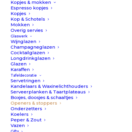
Kopjes & mokken
TOEVOEGEN AAN WINKELWAGEN
la
Espresso kopjes
aantal
Kopjes
Kop & Schotels
Toevoegen aan verlanglijst
Mokken
Overig servies
Glaswerk
BESCHRIJVING
EXTRA INFORMATIE
Wijnglazen
Champagneglazen
Cocktailglazen
Longdrinkglazen
Glazen
Karaffen
Openers // À la
Tafeldecoratie
Servetringen
Kandelaars & Waxinelichthouders
Openers // À la hoe leuk zijn die!!! De openers zijn
Serveerplanken & Taartplateaus
fantastisch om gewoon zo neer te leggen en er af en
Boxjes, doosjes & schaaltjes
toe inderdaad een flesje mee te openen. Zeg nou zelf,
Openers & stoppers
Onderzetters
leukere versies dan deze kan je toch niet verzinnen?
Koelers
Peper & Zout
…en… hoe leuk is het om deze openers als cadeau te
Vazen
doen? Denk aan een housewarming of een verjaardag..
Gifts