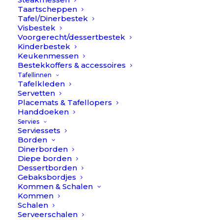
Taartscheppen
Tafel/Dinerbestek
Visbestek
Voorgerecht/dessertbestek
Kinderbestek
Keukenmessen
€
14,90
Bestekkoffers & accessoires
Tafellinnen
Opener Sleutel – Goud // À la
Tafelkleden
Servetten
Placemats & Tafellopers
Collectie
Handdoeken
Servies
Serviessets
Borden
Nou, dat is nog eens een super creatief housewarming
Dinerborden
cadeau! Een sleutel en opener tegelijk! En zo gezellig met
Diepe borden
Dessertborden
een mooi kwastje er aan… love it!
Gebaksbordjes
Kommen & Schalen
Openers
Kommen
Op voorraad
//
Schalen
Serveerschalen
À