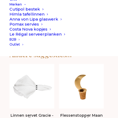
Merken
Flesje erbij en klaar! en… Je bestelling wordt altijd
Cutipol bestek
prachtig ingepakt om zo weg te geven, handig!
Himla tafellinnen
Anna von Lipa glaswerk
Love it!
Pomax servies
Costa Nova kopjes
Le Régal serveerplanken
B2B
Outlet
Andere suggesties…
Linnen servet Gracie -
Flessenstopper Maan
My