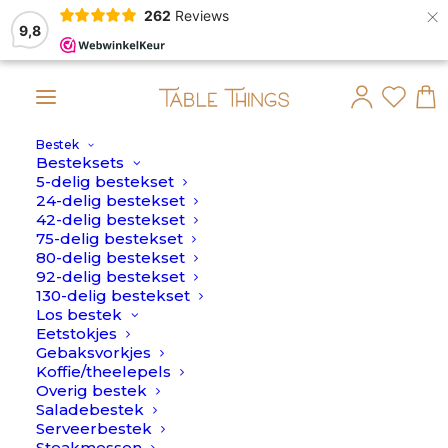
×
262
Reviews
9,8
Bestek
dan op maandag 10 Augustus verstuurd.
Besteksets
5-delig bestekset
24-delig bestekset
42-delig bestekset
75-delig bestekset
80-delig bestekset
92-delig bestekset
130-delig bestekset
Los bestek
Eetstokjes
Gebaksvorkjes
Koffie/theelepels
Overig bestek
Saladebestek
Serveerbestek
Steakmessen