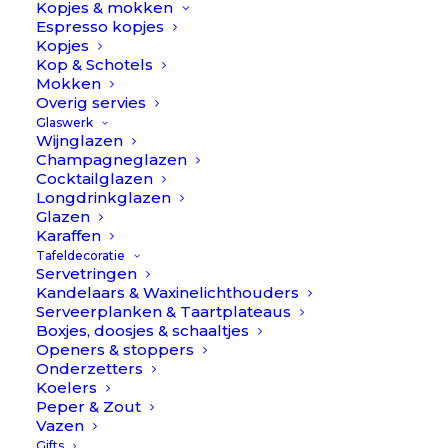
Kopjes & mokken
Pomax
Espresso kopjes
TOEVOEGEN AAN WINKELWAGEN
aantal
Kopjes
Kop & Schotels
Mokken
Toevoegen aan verlanglijst
Overig servies
Glaswerk
Wijnglazen
Champagneglazen
BESCHRIJVING
EXTRA INFORMATIE
Cocktailglazen
Longdrinkglazen
REVIEWS 
Glazen
Karaffen
Tafeldecoratie
Porcelino // Pomax
Servetringen
Kandelaars & Waxinelichthouders
Serveerplanken & Taartplateaus
Porcelino // Pomax is een te gekke servies collectie van
Boxjes, doosjes & schaaltjes
Openers & stoppers
het Belgische merk Pomax.
Onderzetters
Koelers
Design van dit servies is “imperfect”. De randen van het
Peper & Zout
servies zijn dus niet strak en daarmee creëer je een
Vazen
Gifts