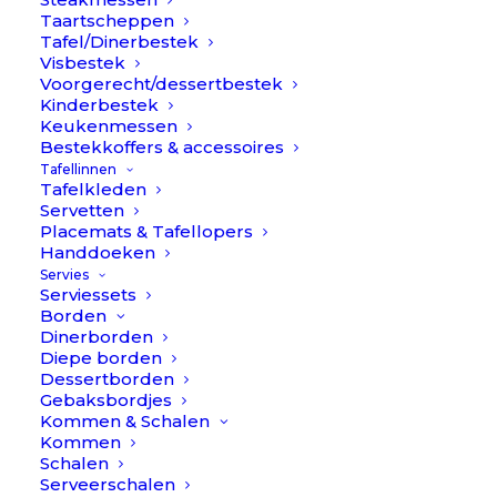
Taartscheppen
Tafel/Dinerbestek
Visbestek
Voorgerecht/dessertbestek
Kinderbestek
Keukenmessen
Bestekkoffers & accessoires
Tafellinnen
€
11,90
Porcelino Diep bord – Wit //
Tafelkleden
Servetten
Pomax
Placemats & Tafellopers
Handdoeken
Item
Servies
Serviessets
Borden
Dinerborden
Diepe borden
Heerlijk diep bord en veelzijdig te gebruiken voor soep,
Dessertborden
salade, pasta.. eigenlijk alles wel!
Gebaksbordjes
DIA 21,0 x H 6,0 cm.
Kommen & Schalen
Kommen
Porcelino
Schalen
Beschikbaar via nabestelling
Serveerschalen
//