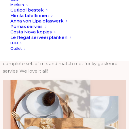
nonchalant look op tafel. Ook heeft het servies wat
Merken
effect in het bord of kom, waardoor het een spannend
Cutipol bestek
Himla tafellinnen
servies is.
Anna von Lipa glaswerk
Pomax servies
Combineer bijvoorbeeld met een linnen tafelkleed en
Costa Nova kopjes
linnen servetten voor de relaxte look. Wit als basic maar
Le Régal serveerplanken
toch net even anders!
B2B
Outlet
En… er is zoveel te kiezen in deze serie! Ga voor
complete set, of mix and match met funky gekleurd
servies. We love it all!