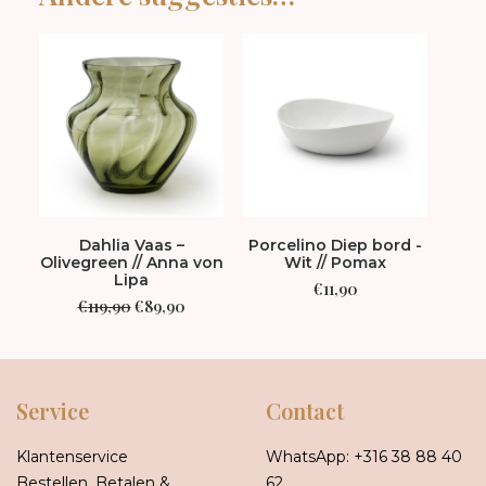
Dahlia Vaas –
Porcelino Diep bord -
Pari
Olivegreen // Anna von
Wit // Pomax
- O
Lipa
€
11,90
Oorspronkelijke
Huidige
€
119,90
€
89,90
prijs
prijs
was:
is:
€119,90.
€89,90.
Service
Contact
Klantenservice
WhatsApp:
+316 38 88 40
Bestellen, Betalen &
62