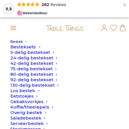
×
262
Reviews
9,8
Bestek
andag 10 Augustus verstuurd.
Besteksets
5-delig bestekset
24-delig bestekset
42-delig bestekset
75-delig bestekset
80-delig bestekset
92-delig bestekset
130-delig bestekset
Los bestek
Eetstokjes
Gebaksvorkjes
Koffie/theelepels
Overig bestek
Saladebestek
Serveerbestek
Steakmessen