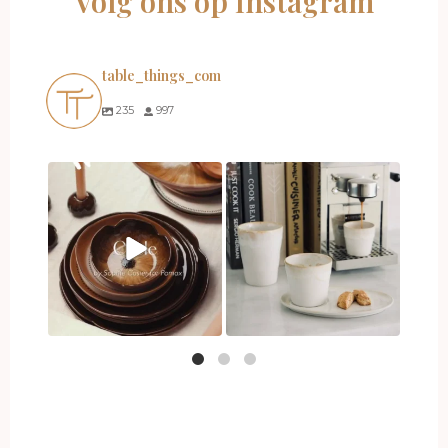
Volg ons op Instagram
table_things_com
235
997