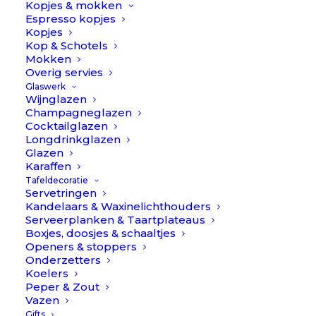
//
Kopjes & mokken
Espresso kopjes
Anna
Kopjes
TOEVOEGEN AAN WINKELWAGEN
von
Kop & Schotels
Lipa
Mokken
Overig servies
Toevoegen aan verlanglijst
aantal
Glaswerk
Wijnglazen
Champagneglazen
BESCHRIJVING
EXTRA INFORMATIE
Cocktailglazen
Longdrinkglazen
REVIEWS 
Glazen
Karaffen
Tafeldecoratie
Servetringen
Kandelaars & Waxinelichthouders
Serveerplanken & Taartplateaus
Boxjes, doosjes & schaaltjes
Swirl // Anna von Lipa
Openers & stoppers
Onderzetters
Swirl // Anna von Lipa is de perfecte serie kristalglaswerk
Koelers
Peper & Zout
die een unieke twist op je eettafel brengt! Het mooiste
Vazen
en helderste kristalglas in een aantal prachtige kleuren
Gifts