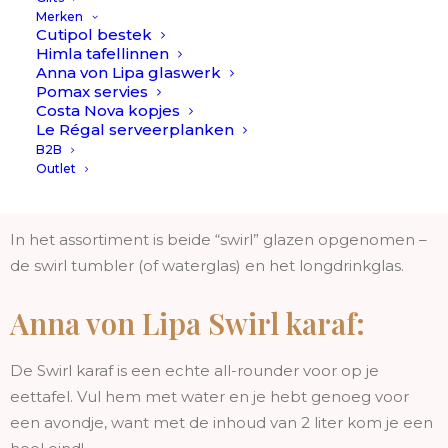
geven je tafel kleur. Het glaswerk heeft een mooie twist
Merken
Cutipol bestek
en ieder item is uniek omdat deze serie mondgeblazen
Himla tafellinnen
is.
Anna von Lipa glaswerk
Pomax servies
De swirl in het glas is goed te zien, maar niet te druk en
Costa Nova kopjes
Le Régal serveerplanken
opzichtig – precies goed! Hier houden we echt van…
B2B
Outlet
Anna von Lipa Swirl glazen:
In het assortiment is beide “swirl” glazen opgenomen –
de swirl tumbler (of waterglas) en het longdrinkglas.
Anna von Lipa Swirl karaf:
De Swirl karaf is een echte all-rounder voor op je
eettafel. Vul hem met water en je hebt genoeg voor
een avondje, want met de inhoud van 2 liter kom je een