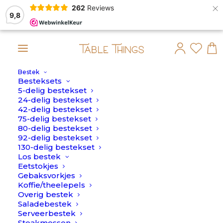
×
262
Reviews
9,8
Bestek
maandag 10 Augustus verstuurd.
Besteksets
5-delig bestekset
24-delig bestekset
42-delig bestekset
75-delig bestekset
80-delig bestekset
92-delig bestekset
130-delig bestekset
Los bestek
Eetstokjes
Gebaksvorkjes
Koffie/theelepels
Overig bestek
Saladebestek
Serveerbestek
Steakmessen