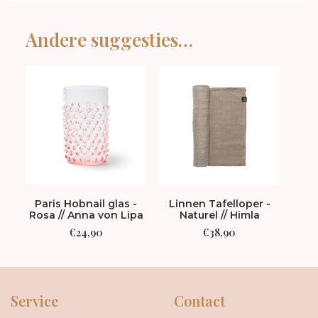
Andere suggesties…
Paris Hobnail glas -
Linnen Tafelloper -
Pari
Rosa // Anna von Lipa
Naturel // Himla
- Li
€
24,90
€
38,90
Service
Contact